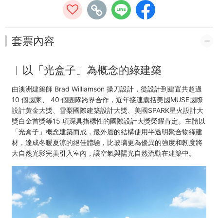
化
館)
套票內容
｜
須
︱
以「光盒子」為概念的綠建築
出
由澳洲建築師 Brad Williamson 操刀設計，從設計到建置共超過
示
10 個國家、 40 個團隊跨界合作，近年接連囊括美國MUSE國際
設計黃金大獎、雪梨國際建築設計大獎、美國SPARK星火設計大
證
獎白金首獎等15 項深具指標性的國際設計大獎榮耀肯定。主體以
「光盒子」概念建築而成，最外層的結構使用半透明聚合物綠建
件
材，達成冬暖夏涼的絕佳體驗，比玻璃更為優異的強度和韌度將
大自然光影完美引入室內，讓空氣與陽光自然流動在建築中。
-
中
台