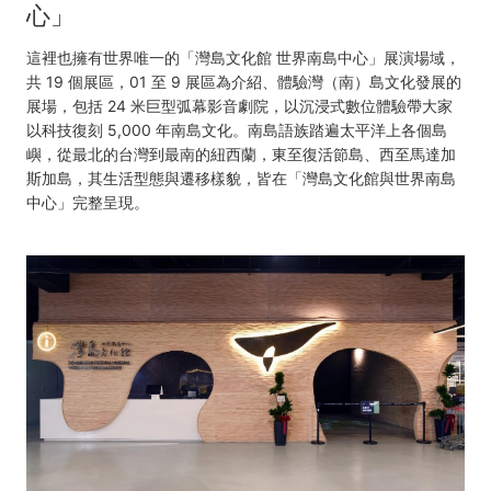
心」
這裡也擁有世界唯一的「灣島文化館 世界南島中心」展演場域，
共 19 個展區，01 至 9 展區為介紹、體驗灣（南）島文化發展的
展場，包括 24 米巨型弧幕影音劇院，以沉浸式數位體驗帶大家
以科技復刻 5,000 年南島文化。南島語族踏遍太平洋上各個島
嶼，從最北的台灣到最南的紐西蘭，東至復活節島、西至馬達加
斯加島，其生活型態與遷移樣貌，皆在「灣島文化館與世界南島
中心」完整呈現。