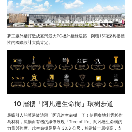
灣
好
玩
卡
夢工廠外牆打造成臺灣最大PC板外牆綠建築，榮獲15項深具指標
性的國際設計大獎肯定。
︱
10 層樓「阿凡達生命樹」環樹步道
最吸引人的莫過於這顆「阿凡達生命樹」了！使用奧地利雲杉作
為材料，流暢而有機的線條展現「Tree of life」阿凡達生命樹的
力量與強度。此生命樹足足有 30.8 公尺，相當於十層樓高，支