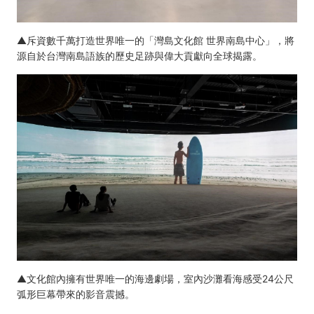
▲斥資數千萬打造世界唯一的「灣島文化館 世界南島中心」，將
源自於台灣南島語族的歷史足跡與偉大貢獻向全球揭露。
▲文化館內擁有世界唯一的海邊劇場，室內沙灘看海感受24公尺
弧形巨幕帶來的影音震撼。