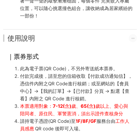
著一聲一聲的敲擊漸漸穩固，每個零件 完美嵌入專屬
位置，可以隨心挑選撞色組合，讓收納成為居家繽紛的
一部份！
使用說明
｜票券形式
此為電子票(QR Code)，不另外寄送紙本票券。
付款完成後，請至您的信箱收取【付款成功通知信】，
憑信件內附之QR Code進行核銷；或至網站的【會員
中心】→【我的訂單】→【已付款】分頁 → 點選【查
看】內附之 QR Code 進行核銷。
本票適用對象：7-12(含)歲、65(含)歲以上、愛心與
陪同者、原住民、軍警憲消，須出示證件查核身分
請持電子憑證(QR Code)至
1F/8F/GF
服務台由
工作人
員感應
QR code 後即可入場。