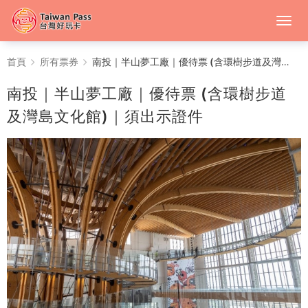
南
首頁
所有票券
南投｜半山夢工廠｜優待票 (含環樹步道及灣島文化館)｜須出示證件
投
南投｜半山夢工廠｜優待票 (含環樹步道
｜
及灣島文化館)｜須出示證件
半
山
夢
工
廠
｜