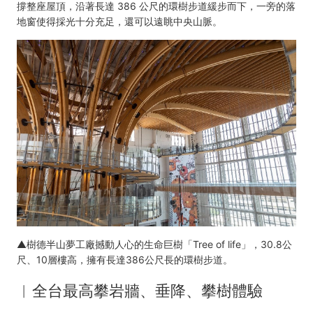
撐整座屋頂，沿著長達 386 公尺的環樹步道緩步而下，一旁的落
地窗使得採光十分充足，還可以遠眺中央山脈。
▲樹德半山夢工廠撼動人心的生命巨樹「Tree of life」，30.8公
尺、10層樓高，擁有長達386公尺長的環樹步道。
︱
全台最高攀岩牆、垂降、攀樹體驗