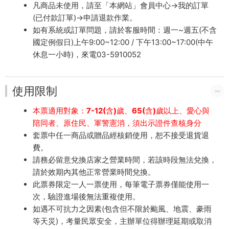
凡商品未使用，請至「本網站」會員中心→我的訂單
(已付款訂單)→申請退款作業。
如有系統或訂單問題，請於客服時間：週一~週五(不含
國定例假日)上午9:00~12:00 / 下午13:00~17:00(中午
休息一小時)，來電03-5910052
使用限制
本票適用對象：7-12(含)歲、65(含)歲以上、愛心與
陪同者、原住民、軍警憲消，須出示證件查核身分
套票中任一商品或贈品經核銷使用，恕不接受退貨退
費。
請務必留意兌換店家之營業時間，若該時段無法兌換，
請於效期內其他正常營業時間兌換。
此票券限定一人一票使用，每筆電子票券僅能使用一
次，驗證進場後無法重複使用。
如遇不可抗力之因素(包含但不限於颱風、地震、豪雨
等天災)，考量民眾安全，主辦單位得辦理延期或取消