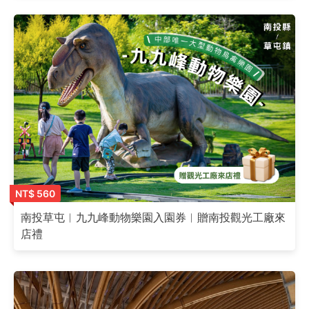
NT$ 560
南投草屯︱九九峰動物樂園入園券︱贈南投觀光工廠來
店禮