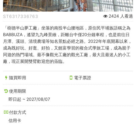
優
待
2424 人看過
ST6317336763
票
「樹德半山夢工廠」坐落的南投半山腰地區，原住民平埔族語稱之為
(含
BABBUZA，遙望九九峰景緻，距離台中僅20分鐘車程，也是前往日
月潭、溪頭、清境農場等知名景點必經之路。2022年年底開幕以來，
環
成為既好玩、好逛、好拍，又饒富學習的複合式學旅工場，成為親子
同遊的熱門場域。最不像觀光工廠的觀光工廠，最大且最迷人的小工
樹
廠，現正展開雙臂歡迎您的蒞臨。
步
隨買即用
電子票證
道
使用期限
及
即日起 ~ 2027/08/07
灣
付款方式
島
信用卡
文