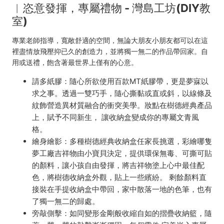
︱恣意發揮，專屬禮物 - 灣島工坊(DIY教
室)
專業老師指導，寬敞舒適的空間，無論大朋友小朋友都可以在這
裡盡情放飛壓抑已久的創造力，並將獨一無二的作品帶回家。自
用或送禮，飽含著最世界上僅有的心意。
請多紙膠：隨心所欲使用百款MT紙膠帶，更是夢寐以
求之事。透過一雙巧手，隨心撕黏或直或斜，以線條及
紋飾營造異材質融合的衝突美學。妝點在樹德經典產品
上，賦予不同新生， 讓收納盒變成你的專屬文青風
格。
繪身繪影：多種樹德經典收納盒任家長挑選，彩繪哪隻
夢工廠吉祥物由小寶貝決定，提供環保無毒、可撕可貼
的顏料，讓小孩自由發揮，將吉祥物塗上心中最佳配
色，將樹德收納盒外觀，貼上一些繽紛。 剩餘顏料直
接裝在手提收納盒中帶回，家中散落一地的色筆，也有
了獨一無二的歸處。
旁敲側擊：如同變形金剛般收縮自如的摺疊收納籃，隨