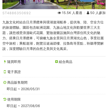
組
︱
15.5K 人看過
/
50 人參加
ST4886350692
全
九族文化村結合日月潭纜車與環湖遊湖船券，提供海、陸、空全方位
票
的旅遊體驗。園區包含歐洲花園、九族山地文化與歡樂世界三大主
題，讓您感受浪漫歐式花園、驚險遊樂設施與台灣原住民文化的魅
＋
力。搭乘日月潭纜車，可俯瞰九族全景與日月潭湖光山色，享受壯麗
空中旅程；乘船遊湖，飽覽沿途涵碧樓、拉魯島等景點，聆聽導覽解
日
說，深度體驗日月潭的自然之美與文化風采。
月
隨買即用
組合商品
潭
電子票證
遊
湖
商品販售期間
即日起 ~ 2026/05/31
船
使用期限
(贈
即日起 ~ 2027/08/06