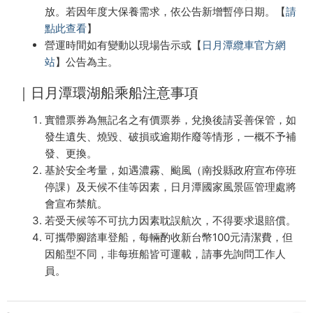
放。若因年度大保養需求，依公告新增暫停日期。【
請
點此查看
】
營運時間如有變動以現場告示或【
日月潭纜車官方網
站
】公告為主。
｜日月潭環湖船乘船注意事項
實體票券為無記名之有價票券，兌換後請妥善保管，如
發生遺失、燒毀、破損或逾期作廢等情形，一概不予補
發、更換。
基於安全考量，如遇濃霧、颱風（南投縣政府宣布停班
停課）及天候不佳等因素，日月潭國家風景區管理處將
會宣布禁航。
若受天候等不可抗力因素耽誤航次，不得要求退賠償。
可攜帶腳踏車登船，每輛酌收新台幣100元清潔費，但
因船型不同，非每班船皆可運載，請事先詢問工作人
員。