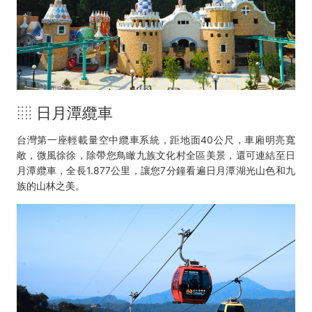
░ 日月潭纜車
台灣第一座輕載量空中纜車系統，距地面40公尺，車廂明亮寬
敞，微風徐徐，除帶您鳥瞰九族文化村全區美景，還可連結至日
月潭纜車，全長1.877公里，讓您7分鐘看遍日月潭湖光山色和九
族的山林之美。