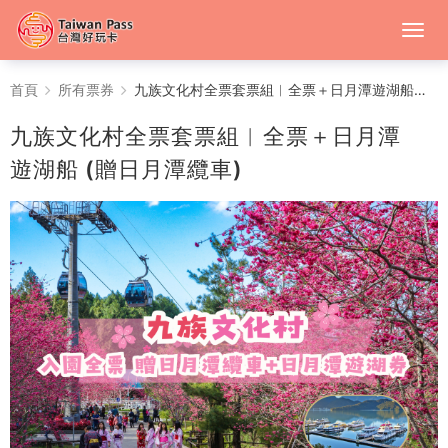
九
首頁
所有票券
九族文化村全票套票組︱全票＋日月潭遊湖船 (贈日月潭纜車)
族
九族文化村全票套票組︱全票＋日月潭
文
遊湖船 (贈日月潭纜車)
化
村
全
票
套
票