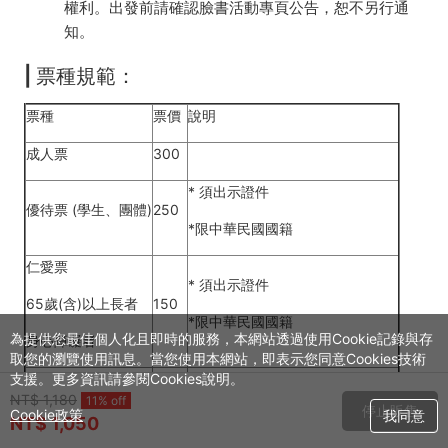
權利。出發前請確認臉書活動專頁公告，恕不另行通
知。
| 票種規範：
票種
票價
說明
成人票
300
* 須出示證件
優待票 (學生、團體)
250
*限中華民國國籍
仁愛票
* 須出示證件
65歲(含)以上長者
150
*限中華民國國籍
為提供您最佳個人化且即時的服務，本網站透過使用Cookie記錄與存
身心障礙者
取您的瀏覽使用訊息。當您使用本網站，即表示您同意Cookies技術
兒童票
150
* 限1-9歲(含)，80-140cm之兒童
支援。更多資訊請參閱Cookies說明。
NT$ 1,180
11% off
停止販售
Cookie政策
我同意
單程票
150
NT$ 1,050