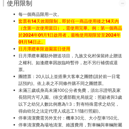
使用限制
每一個商品限用一次。
套票有14天效期限制，即於任一商品使用後之14天內
（含第一次使用當日），需使用完畢。例：第一個商品
於2024年01月1日啟用者，最晚使用期限皆至2024年
01月14日止。
日月潭纜車限遊園當日使用
日月潭纜車屬額外贈送項目，九族文化村保留終止贈送
之權利。如逢纜車因故臨時暫停，恕不另行補償或退
票。
團體票：20人以上並搭乘大客車之團體(請於前一日電
話預約)。依上表之不同條件購不同之團體票。
未滿三歲或身高未滿100公分者免費，須出示證明及家
長陪同方可入園。(依交通部觀光局規定：照顧者與3歲
以下之幼兒人數比例應為1:3；對有特殊需求之幼兒，
得由幼兒之法定代理人或志工1:1隨行照顧)。
停車清潔費需另外支付：機車30元、大小型車150元。
停車清潔費為場地清潔、維護費用，對車輛與車輛附屬