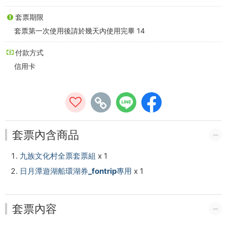
日
套票期限
月
套票第一次使用後請於幾天內使用完畢 14
潭
付款方式
纜
信用卡
車)
-
中
套票內含商品
台
九族文化村全票套票組
x 1
灣
日月潭遊湖船環湖券_fontrip專用
x 1
好
玩
套票內容