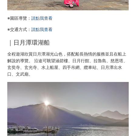
※園區導覽：
請點我查看
※交通方式：
請點我查看
｜日月潭環湖船
全程遊湖欣賞日月潭湖光山色，搭配船長熱情的服務並且在船上
解說的導覽。 沿途可眺望涵碧樓、日月行館、拉魯島、慈恩塔、
玄奘寺、玄光寺、水上船屋、四手吊網、纜車站、日月潭出水
口、文武廟。