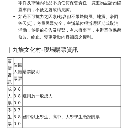
零件及車輛內物品不負任何保管責任，貴重物品請勿留
置車內，不便之處敬請見諒。
如遇不可抗力之因素(包含但不限於颱風、地震、豪雨
等天災)，考量民眾安全，主辦單位得辦理延期或取消
活動，並提前公告及聯繫，有未盡事宜，主辦單位保留
修改、終止、變更活動內容細節之權利。
｜九族文化村-現場購票資訊
票
個
團
價
人
體
購票說明
資
票
票
訊
成
9
8
人
8
8
適用於一般成人
票
0
0
學
8
7
生
8
8
國中以上學生、高中、大學學生憑證購票
票
0
0