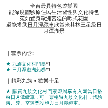
卡
全台最具特色遊樂園
能深度體驗原住民生活習性與文化特色
宛如置身歐洲宮廷的
歐式花園
還能搭乘
日月潭纜車
欣賞米其林三星級日
月潭湖景
｜套票內含:
★ 九族文化村門票
*1
★ 日月潭遊湖船券
*1
｜精彩九族 • 歡樂十足
★ 購買九族文化村門票即贈享有入園當日搭
乘日月潭纜車，可一票暢遊九族文化村，體驗
海、陸、空遊樂設施與日月潭纜車。