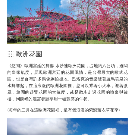
░ 歐洲花園
《悠閒》歐洲宮廷的舞姿 水沙連歐洲花園，占地約六公頃，遼闊
的皇家氣度，展現歐洲宮廷的花園風情，是台灣最大的歐式花
園，也是台灣許多偶像劇拍攝地。巴洛克的音樂隨著羅馬噴泉的
水舞響起，在這浪漫的歐洲花園裡，您可以乘著小火車，迎著微
風，悠閒的遊覽花園的大氣度，或是散步走過花園的噴泉與鐘
樓，到巍峨的麗宮餐廳享用一頓豐盛的午餐。
(每年的三月在這歐洲花園裡，還有個浪漫的紫戀薰衣草花季)