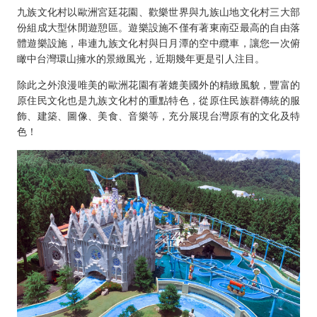
九族文化村以歐洲宮廷花園、歡樂世界與九族山地文化村三大部
份組成大型休閒遊憩區。遊樂設施不僅有著東南亞最高的自由落
體遊樂設施，串連九族文化村與日月潭的空中纜車，讓您一次俯
瞰中台灣環山擁水的景緻風光，近期幾年更是引人注目。
除此之外浪漫唯美的歐洲花園有著媲美國外的精緻風貌，豐富的
原住民文化也是九族文化村的重點特色，從原住民族群傳統的服
飾、建築、圖像、美食、音樂等，充分展現台灣原有的文化及特
色！