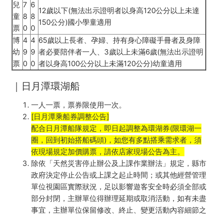
兒
7
6
12歲以下(無法出示證明者以身高120公分以上未達
童
8
8
150公分)國小學童適用
票
0
0
博
4
4
65歲以上長者、孕婦、持有身心障礙手冊者及身障
幼
9
9
者必要陪伴者一人、3歲以上未滿6歲(無法出示證明
票
0
0
者以身高100公分以上未滿120公分)幼童適用
｜日月潭環湖船
一人一票，票券限使用一次。
[日月潭乘船券調整公告]
配合日月潭船隊規定，即日起調整為環湖券(限環湖一
圈，回到初始搭船碼頭)，如您有多點搭乘需求者，須
依現場規定加價購票，請依店家現場公告為主。
除依「天然災害停止辦公及上課作業辦法」規定，縣市
政府決定停止公告或上課之起止時間；或其他經營管理
單位視園區實際狀況，足以影響遊客安全時必須全部或
部分封閉，主辦單位得辦理延期或取消活動，如有未盡
事宜，主辦單位保留修改、終止、變更活動內容細節之