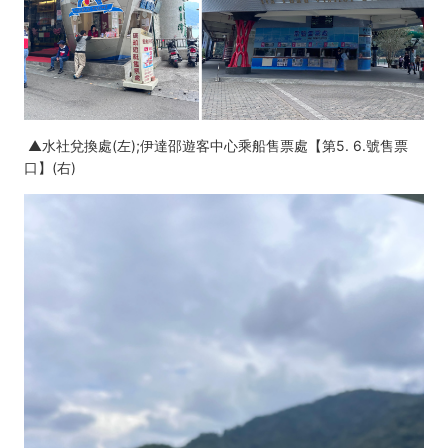
▲水社兌換處(左);伊達邵遊客中心乘船售票處【第5. 6.號售票
口】(右)