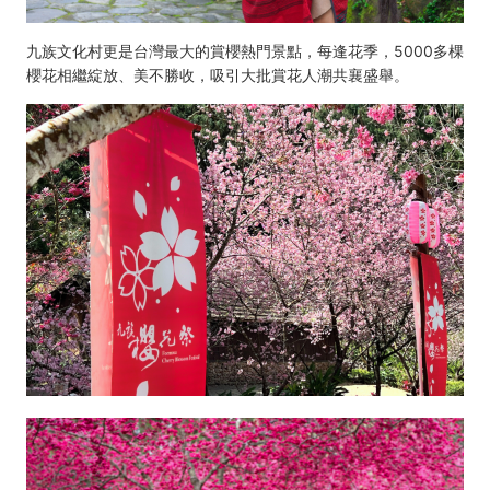
九族文化村更是台灣最大的賞櫻熱門景點，每逢花季，5000多棵
櫻花相繼綻放、美不勝收，吸引大批賞花人潮共襄盛舉。