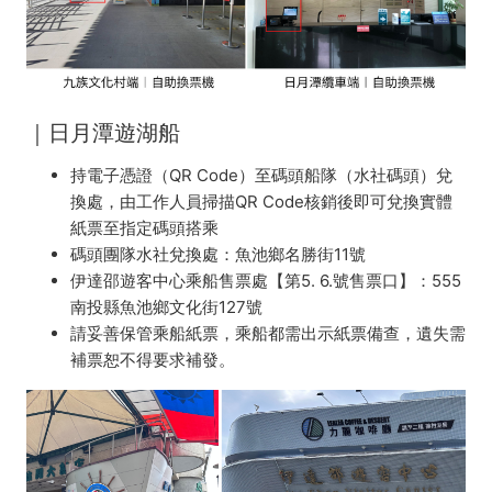
｜
日月潭遊湖船
持電子憑證（QR Code）至碼頭船隊（水社碼頭）兌
換處
，由工作人員掃描
QR Code核銷後即可兌換實體
紙票至指定碼頭搭乘
碼頭團隊水社兌換處
：魚池鄉名勝街11號
伊達邵遊客中心乘船售票處【第5. 6.號售票口】：
555
南投縣魚池鄉文化街127號
請妥善保管乘船紙票
，乘船都需出示紙票
備查
，遺失需
補票恕不得要求補發。