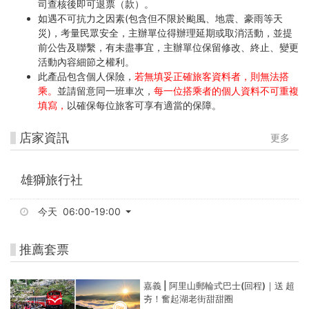
司查核後即可退票（款）。
如遇不可抗力之因素(包含但不限於颱風、地震、豪雨等天
災)，考量民眾安全，主辦單位得辦理延期或取消活動，並提
前公告及聯繫，有未盡事宜，主辦單位保留修改、終止、變更
活動內容細節之權利。
此產品包含個人保險，
若無填妥正確旅客資料者，則無法搭
乘。
並請留意同一班車次，
每一位搭乘者的個人資料不可重複
填寫，
以確保每位旅客可享有適當的保障。
店家資訊
更多
雄獅旅行社
今天 06:00-19:00
推薦套票
嘉義 | 阿里山郵輪式巴士(回程)｜送 超
夯！奮起湖老街甜甜圈