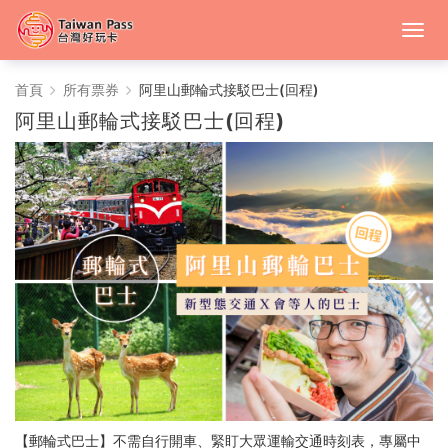
中
首頁
所有票券
阿里山郵輪式接駁巴士(回程)
阿里山郵輪式接駁巴士(回程)
台
灣
好
玩
卡
【郵輪式巴士】不需自行開車、緊盯大眾運輸交通時刻表，專屬中