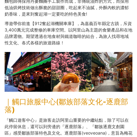
麵包師傅採用丹麥麵團手工製作而成，非傳統油炸的方式，而採用
低油烘烤技術做出酥脆的甜甜圈，吃起來不油膩，外酥內軟的濃郁
奶香味，是來到奮起湖一定要吃的特色美食!
導遊帶你前進【912奮起湖機關車庫】，為嘉義百年縣定古蹟，斥資
3,400萬元完成整修的車庫空間。以阿里山為主題的食樂產品和在地
品牌選物。期望透過在地食材與鐵道咖啡的結合，為旅人找尋地域
性文化、各式各樣的旅遊路線！
｜觸口旅服中心(
鄒族部落文化-逐鹿部
落)
『觸口遊客中心』是旅客走訪阿里山重要的中繼站點，除了可以在
此停留休息，還可以到旁邊的『逐鹿部落』、『鄒族逐鹿文創園
區』感受鄒族部落特色及文化。逐鹿部落(veoveoana)，意旨為梅花