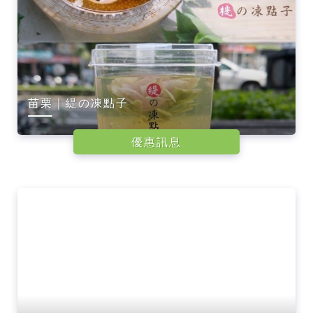
苗栗｜緹の凍點子
優惠訊息