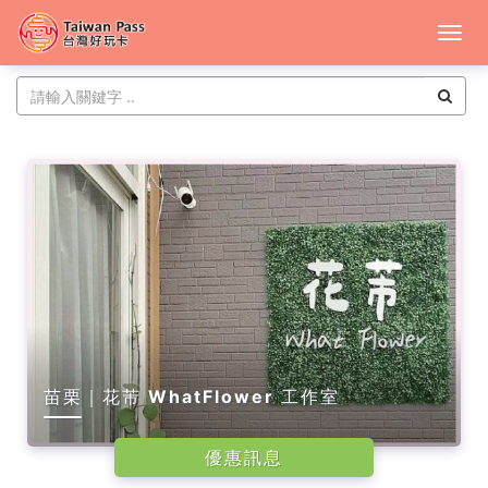
特
約
店
家
-
中
台
灣
苗栗｜花芾 WhatFlower 工作室
好
優惠訊息