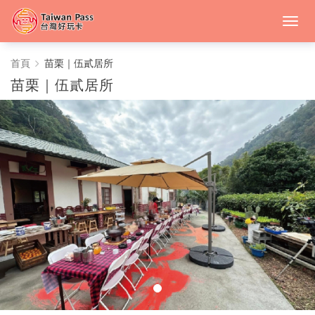
苗
首頁
苗栗｜伍貳居所
苗栗｜伍貳居所
栗
｜
伍
貳
居
所
-
中