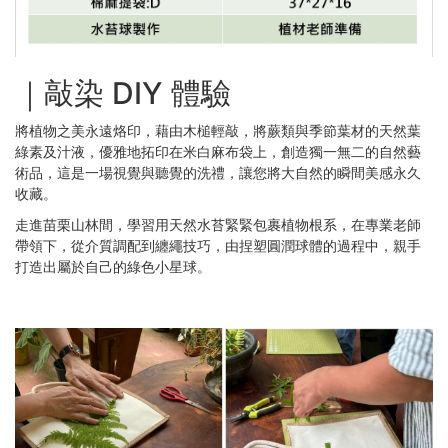
｜敲染 DIY 體驗
將植物之美永遠烙印，藉由木槌輕敲，將蕨類與季節葉材的天然葉
綠素及汁液，優雅地拓印在米白麻布袋上，創造獨一無二的自然藝
術品，這是一場視覺與聽覺的洗禮，讓您將大自然的瞬間美感永久
收藏。
走進苗栗山林間，學習用天然水苔緊緊包裹植物根系，在專業老師
帶領下，從介質調配到纏繩技巧，由捏塑圓潤球體的過程中，親手
打造出屬於自己的綠色小星球。