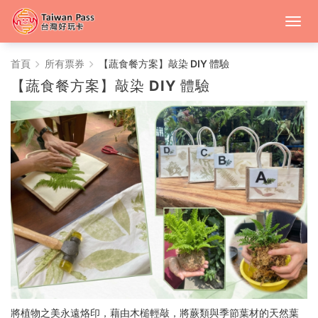
中
首頁
所有票券
【蔬食餐方案】敲染 DIY 體驗
【蔬食餐方案】敲染 DIY 體驗
台
灣
好
玩
卡
將植物之美永遠烙印，藉由木槌輕敲，將蕨類與季節葉材的天然葉