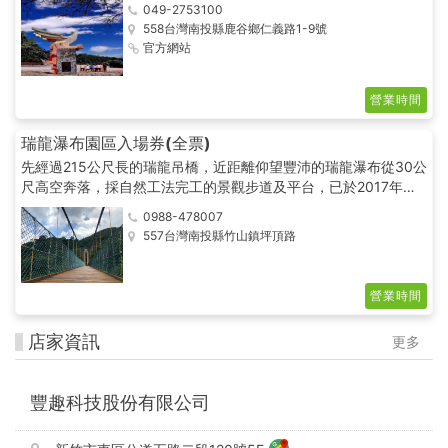
049-2753100
示區內有各種本土及世界各地的珍貴鳥禽，您可以和金剛鸚鵡互動
558台灣南投縣鹿谷鄉仁義路1-9號
亦可餵食小鸚鵡，您可以傾聽蟲鳴鳥語，呼吸清新空氣，享受優閒
官方網站
時光。
營業時間
瑞龍瀑布園區入場券(全票)
先經過215公尺長的瑞龍吊橋，近距離仰望豐沛的瑞龍瀑布從30公
尺高空奔落，採自然工法完工的景觀步道及平台，已於2017年底
啟用
0988-478007
557台灣南投縣竹山鎮坪頂路
營業時間
店家資訊
更多
豐趣科技股份有限公司