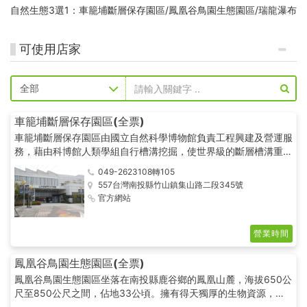
自然生態3選1：車籠埔斷層保存園區/鳳凰谷鳥園生態園區/瑞龍瀑布
可使用店家
車籠埔斷層保存園區(全票)
車籠埔斷層保存園區由國立自然科學博物館負責工程興建及營運服
務，藉由科博館人類學組自行槽溝挖掘，使世界級的斷層槽溝重現
世人眼前，並於102年5月1日正式開館，與鄰近的鳳凰谷鳥園生態
049-2623108轉105
園區、921地震教育園區共同組成完整的地質與自然生態園區。 本
557台灣南投縣竹山鎮集山路二段345號
園區扮演著以下的重要角色：保存車籠埔斷層地質剖面景觀、傳遞
官方網站
地震和地質及環境生態科普知識、持續並協助國內外地質相關研
究。
營業時間
鳳凰谷鳥園生態園區(全票)
鳳凰谷鳥園生態園區坐落在南投縣鹿谷鄉的鳳凰山麓，海拔650公
尺至850公尺之間，佔地33公頃。擁有得天獨厚的生物資源，除
了飼育各種鳥禽外，昆蟲、蜘蛛、青蛙等更是園區長駐嬌客。 展