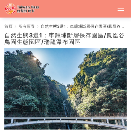
中
首頁
所有票券
自然生態3選1：車籠埔斷層保存園區/鳳凰谷鳥園生態園區/瑞龍瀑布園區
自然生態3選1：車籠埔斷層保存園區/鳳凰谷
台
鳥園生態園區/瑞龍瀑布園區
灣
好
玩
卡