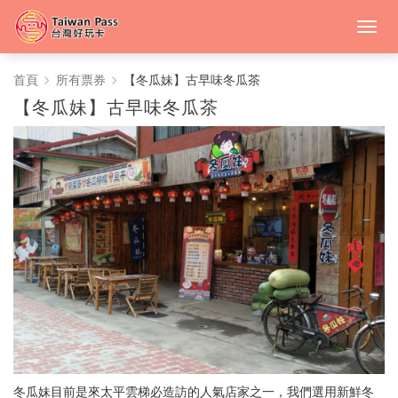
中
首頁
所有票券
【冬瓜妹】古早味冬瓜茶
【冬瓜妹】古早味冬瓜茶
台
灣
好
玩
卡
冬瓜妹目前是來太平雲梯必造訪的人氣店家之一，我們選用新鮮冬