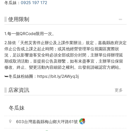
冬瓜妹：
0925 197 172
使用限制
1.每一個QRCode限用一次。
2.除依「天然災害停止辦公及上課作業辦法」規定，嘉義縣政府決定
停止公告或上課之起止時間；或其他經營管理單位視園區實際狀
況，足以影響遊客安全時必須全部或部分封閉，主辦單位得辦理延
期或取消活動，並提前公告及聯繫，如有未盡事宜，主辦單位保留
修改、終止、變更活動內容細節之權利。出發前請確認官方網站。
⮩冬瓜妹粉絲團：https://bit.ly/2AWyq3j
店家資訊
更多
冬瓜妹
603台灣嘉義縣梅山鄉大坪路61號