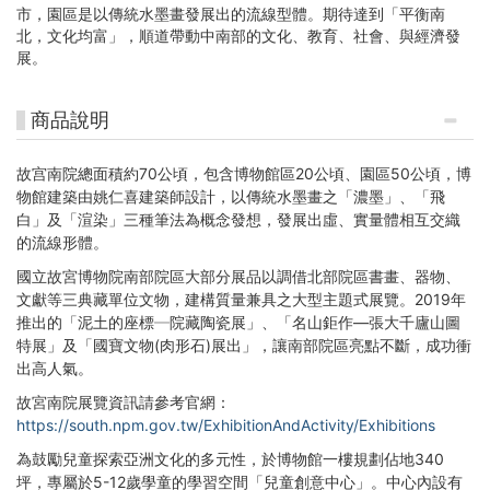
市，園區是以傳統水墨畫發展出的流線型體。期待達到「平衡南
北，文化均富」，順道帶動中南部的文化、教育、社會、與經濟發
展。
商品說明
故宫南院總面積約70公頃，包含博物館區20公頃、園區50公頃，博
物館建築由姚仁喜建築師設計，以傳統水墨畫之「濃墨」、「飛
白」及「渲染」三種筆法為概念發想，發展出虛、實量體相互交織
的流線形體。
國立故宮博物院南部院區大部分展品以調借北部院區書畫、器物、
文獻等三典藏單位文物，建構質量兼具之大型主題式展覽。2019年
推出的「泥土的座標─院藏陶瓷展」、「名山鉅作—張大千廬山圖
特展」及「國寶文物(肉形石)展出」，讓南部院區亮點不斷，成功衝
出高人氣。
故宮南院展覽資訊請參考官網：
https://south.npm.gov.tw/ExhibitionAndActivity/Exhibitions
為鼓勵兒童探索亞洲文化的多元性，於博物館一樓規劃佔地340
坪，專屬於5-12歲學童的學習空間「兒童創意中心」。中心內設有