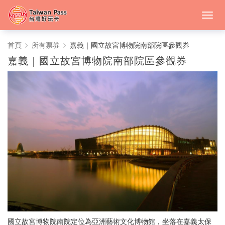
中
首頁
所有票券
嘉義｜國立故宮博物院南部院區參觀券
嘉義｜國立故宮博物院南部院區參觀券
台
灣
好
玩
卡
國立故宮博物院南院定位為亞洲藝術文化博物館，坐落在嘉義太保