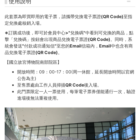
使用說明
此套票為即買即用的電子票，請攜帶兌換電子票證(QR Code)至指
定兌換處核銷入場。
※訂購成功後，即可於會員中心>"兌換碼"中看到可兌換的商品，點
擊「兌換碼」按鈕會出現商品兌換電子票證(QR Code)。同時，系
統會發送"付款成功通知信"至您的Email信箱內，Email中也含有商
品兌換電子票證(QR Code)。
【
國立故宮博物院南部院區
】
開放時間：09：00-17：00(周一休館，延長開放時間以官網
公告為主)
至售票處由工作人員掃描QR Code後入場。
此門票限定一人一票使用，每筆電子票券僅能通行一次，驗證
進場後無法重複使用。