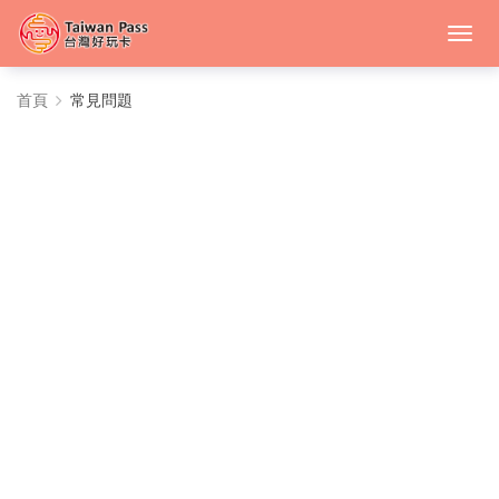
常
首頁
常見問題
見
問
題
-
中
台
灣
好