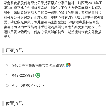
台
家會香食品股份有限公司秉持著樂於分享的精神，於西元2011年工
灣
研院輔導下成立台灣首座麻糬主題館，不僅大方分享麻糬的製程和
歷史，讓民眾能更深入了解每一份點心背後的點滴，還有動畫影片
好
和可愛公仔與民眾近距離互動，更貼心設有DIY體驗，讓親子寓教於
樂，帶動觀光休憩，除此更專為主題館設計50餘種專屬特色商品，
玩
讓遠道而來的民眾能將伴手禮化為美麗的回憶帶給更多的朋友，主
題館用愛來體現每一份點心最真誠的初衷，期望能將米食文化發揚
卡
光大。
店家資訊
540台灣南投縣南投市自強三路3號
049-2255991
今天 09:00-17:00
位置資訊