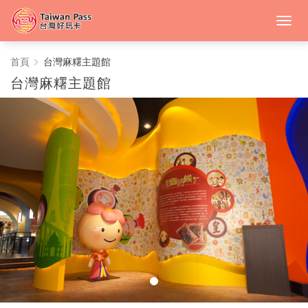
台
首頁
台灣麻糬主題館
台灣麻糬主題館
灣
麻
糬
主
題
館
-
中