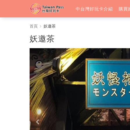
中台灣好玩卡介紹
購買
妖
首頁
妖邀茶
邀
妖邀茶
茶
-
中
台
灣
好
玩