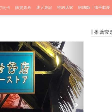
達人遊記
特約店家
阿聰師│攜手獻愛
好玩卡
購買票券
推薦套