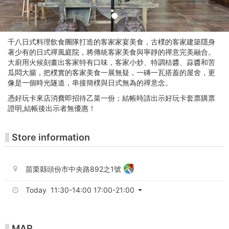
-
CT-
PASS
千八日式料理飲食團隊打造的客家家宴美食，古樸的客家建築隱身
著少有的日式禪風庭院，將傳統客家美食與寧靜的禪意完美融合。
大廚用火候刻畫出客家特有口味，客家小炒、特調桔醬、蒜醬和苦
瓜悶大腸，把樸實的客家美食一展無疑，一磚一瓦搭蓋的屋舍，更
像是一個時光隧道，串接簡樸與日式無為的禪意念。
憑好玩卡來店消費即招待乙菜一份；結帳時請出示好玩卡套票購票
證明,結帳後出示者無優惠！
Store information
苗栗縣頭份市中央路892之1號
Today 11:30-14:00 17:00-21:00
MAP