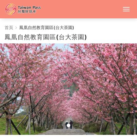
鳳
首頁
鳳凰自然教育園區(台大茶園)
鳳凰自然教育園區(台大茶園)
凰
自
然
教
育
園
區
(台