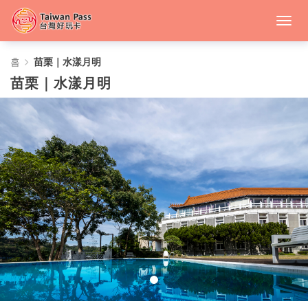
苗
홈
苗栗｜水漾月明
苗栗｜水漾月明
栗
｜
水
漾
月
明
-
CT-