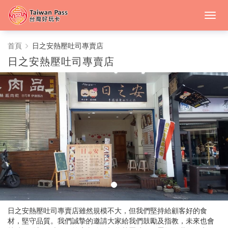
日
首頁
日之安熱壓吐司專賣店
日之安熱壓吐司專賣店
之
安
熱
壓
吐
司
專
賣
日之安熱壓吐司專賣店雖然規模不大，但我們堅持給顧客好的食
材，堅守品質。我們誠摯的邀請大家給我們鼓勵及指教，未來也會