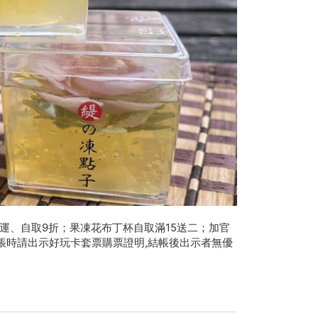
運、自取9折；果凍花布丁杯自取滿15送二；加官
帳時請出示好玩卡套票購票證明,結帳後出示者無優