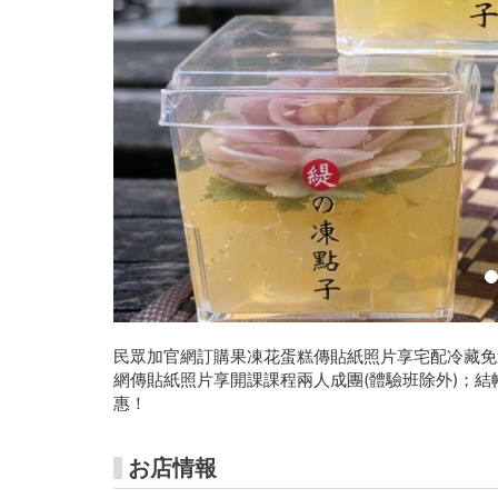
民眾加官網訂購果凍花蛋糕傳貼紙照片享宅配冷藏免
網傳貼紙照片享開課課程兩人成團(體驗班除外)；結
惠！
お店情報