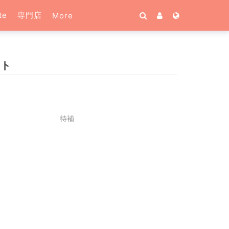
te
専門店
More
ット
待補