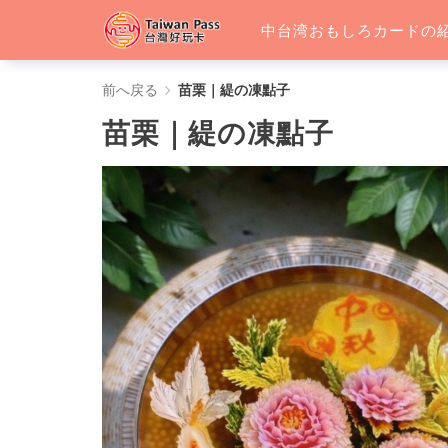
中台湾おもしろカードの
苗
前へ戻る
苗栗｜緹の凍點子
栗
苗栗｜緹の凍點子
｜
緹
の
凍
點
子
-