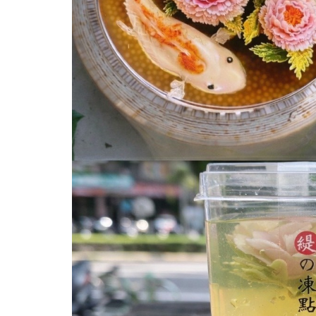
中
台
灣
好
玩
卡