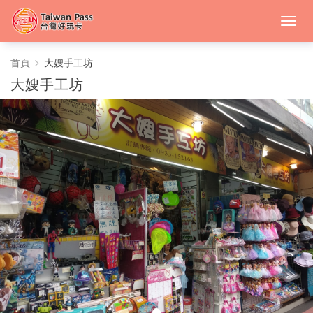
大
首頁
大嫂手工坊
大嫂手工坊
嫂
手
工
坊
-
中
台
灣