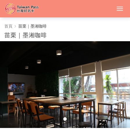
苗
首頁
苗栗｜墨湘咖啡
苗栗｜墨湘咖啡
栗
｜
墨
湘
咖
啡
-
中