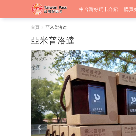
中台灣好玩卡介紹
購買
亞
首頁
亞米普洛達
米
亞米普洛達
普
洛
達
-
中
台
灣