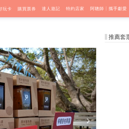
達人遊記
特約店家
阿聰師│攜手獻愛
好玩卡
購買票券
推薦套