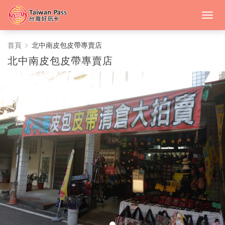
北
首頁
北中南皮包皮帶專賣店
北中南皮包皮帶專賣店
中
南
皮
包
皮
帶
專
賣