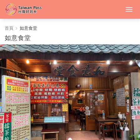
如
首頁
如意食堂
如意食堂
意
食
堂
-
中
台
灣
好