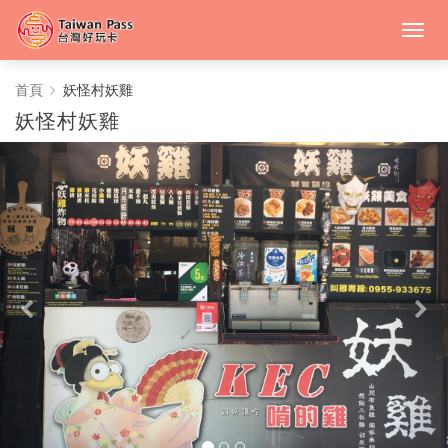
妖
首頁
妖怪村妖雞
妖怪村妖雞
怪
村
妖
雞
-
中
台
灣