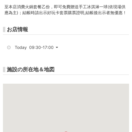
台
至本店消費火鍋套餐乙份，即可免費贈送手工冰淇淋一球(依現場供
灣
應為主)；結帳時請出示好玩卡套票購票證明,結帳後出示者無優惠！
好
お店情報
玩
卡
Today 09:30-17:00
施設の所在地＆地図