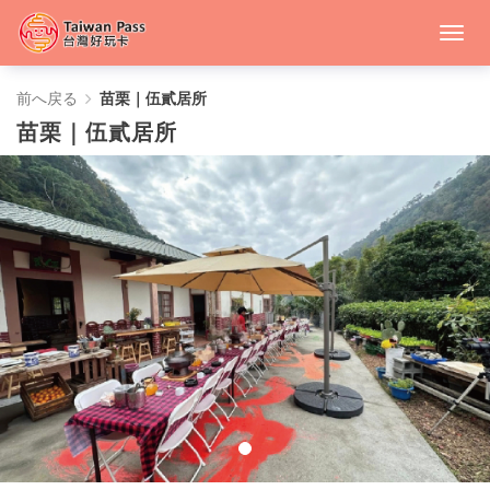
苗
前へ戻る
苗栗｜伍貳居所
苗栗｜伍貳居所
栗
｜
伍
貳
居
所
-
中