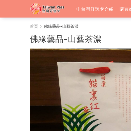
中台灣好玩卡介紹
購買
佛
首頁
佛緣藝品-山藝茶濃
緣
佛緣藝品-山藝茶濃
藝
品-
山
藝
茶
濃
-