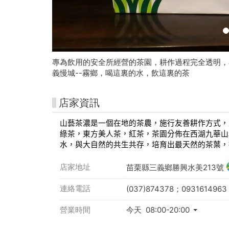
中
台
灣
好
專為飲用的安全所經營的茶園，耕作過程完全透明，
義慢城--霧鄉，喝這裏的水，飲這裏的茶
玩
卡
店家資訊
山藝茶濃是一個在地的茶農，施行友善耕作方式，
綠茶，東方美人茶，紅茶，茶園分佈在西湖九華山
水，與大自然的共生共存，培育出最天然的茶葉，
店家地址
苗栗縣三義鄉勝興水美213號
連絡電話
(037)874378；0931614963
營業時間
今天 08:00-20:00