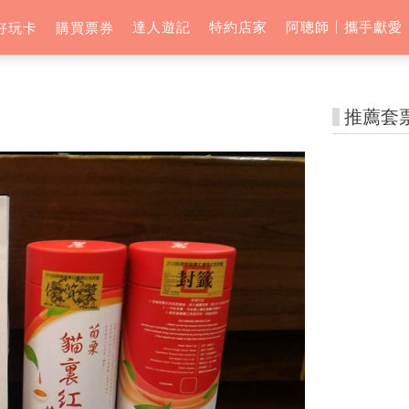
達人遊記
特約店家
阿聰師│攜手獻愛
好玩卡
購買票券
推薦套