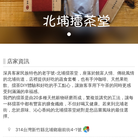
好
玩
卡
店家資訊
深具客家民族特色的老字號-北埔擂茶堂，座落於饒富人情、傳統風情
的北埔街道，店裡提供好吃的蔬食套餐，也有手沖咖啡、天然果乾
飲、擂茶DIY體驗和好吃的手工點心，讓旅客享用下午茶的同時更感
受到滿滿的幸福感。
我們的
擂茶是由20多種天然穀物研磨而成，繁複並講究的工法，讓每
一杯擂茶中都有豐富的膳食纖維，不但好喝又健康。若來到北埔老
街，忠於原味、沁心香純的
北埔擂茶堂
絕對是您品嘗風味的最佳選
擇。
314台灣新竹縣北埔鄉廟前街4-1號