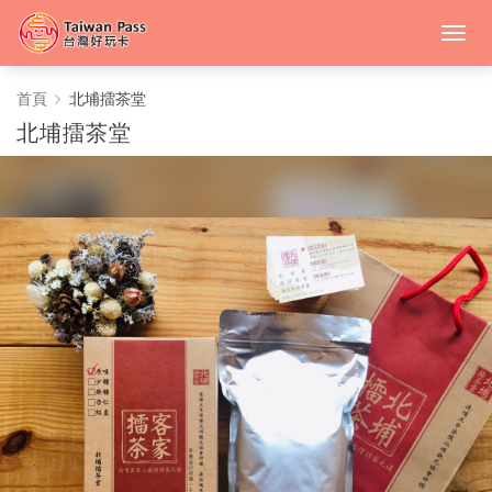
北
首頁
北埔擂茶堂
北埔擂茶堂
埔
擂
茶
堂
-
中
台
灣