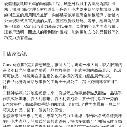
堡
硬體建設耗時五年的籌備與工程，城堡外觀以中古世紀為設計風
-
格，採用頂級大理石材打造出一座以巧克力為主題的夢想城堡，曲
線與垂直的應用剛柔並濟，內部裝潢以華麗燙金線板雕琢，整體內
中
外呈現歐式皇宮貴族的大氣，整體視覺以磅礡、奢華、經典為品牌
第一印象，Cona’s巧克力產品更以先進、專業的巧克力生產設備，
台
讓客戶透明、開放式的看到製作過程，能夠更加安心的品嘗我們的
巧克力所有產品。
灣
好
店家資訊
玩
Cona’s妮娜巧克力夢想城堡，推開大門，走進一樓大廳，映入眼簾的
是吸引目光的魔法光雕秀、品牌故事牆、各式主題的商品展示，以及
卡
可可飲品，將妮娜自家生產的各式各樣的巧克力產品展示出來。
將自己化身為童話故事裡的主角王子與公主，踏上旋轉階梯來到二
樓。
二樓神秘歐式的地窖餐廳，來一份城堡主角專屬餐點及甜點，品嚐手
作義式冰淇淋、義大利咖啡、義大利氣泡飲，孩子們可以在一旁的
DIY教室裡，體驗著動手製作的趣味，創作出全世界專屬獨一無二的
巧克力作品，留下一個美好的回憶。
緊接著來到三樓，先進、專業的巧克力生產線，製作出各式各樣美味
的巧克力產品，開放式的參觀走道旁，提供多媒體可可知識光雕互動
牆面，利用觸摸牆面產生聲光音效，滿足對可可知識的求知慾望，並