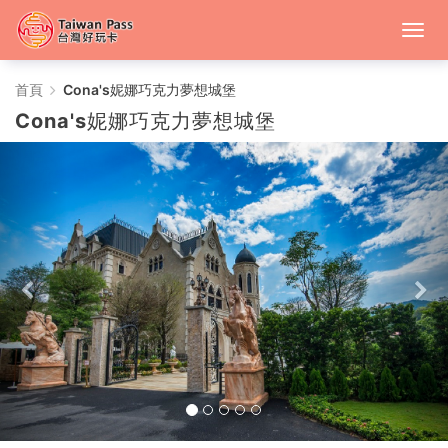
Cona's
首頁
Cona's妮娜巧克力夢想城堡
Cona's妮娜巧克力夢想城堡
妮
娜
巧
克
力
夢
想
城