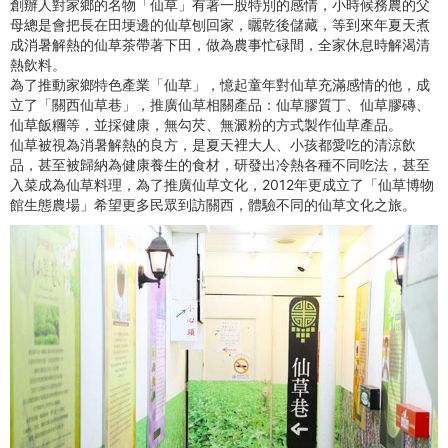
創辦人對家鄉的名物「仙草」有著一股特別的感情，小時候務農的父
母總是會把長在田埂邊的仙草刨回家，曬乾後儲藏，等到來年夏天煮
成消暑解熱的仙草茶帶著下田，做為農事忙碌間，全家休息時解渴清
熱飲料。
為了推動家鄉特色產業「仙草」，憶起童年對仙草充滿感情的他，成
立了「關西仙草巷」，推廣仙草相關產品：仙草膠質丁、仙草膠磚、
仙草飯糰等，並採健康，無勾芡、無澱粉的方式製作仙草產品。
仙草被視為消暑解熱的良方，是夏天裡大人、小孩都愛吃的清涼飲
品，甚至被歸納為健康養生的食材，研發出冷熱各種不同吃法，甚至
入菜成為仙草料理，為了推廣仙草文化，2012年更成立了「仙草博物
館生態農場」希望更多民眾到訪關西，體驗不同的仙草文化之旅。