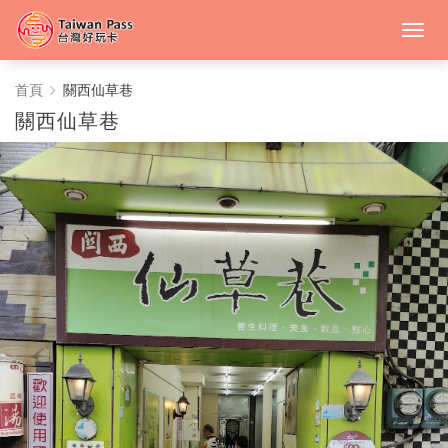
關
首頁
關西仙草巷
關西仙草巷
西
仙
草
巷
-
中
台
灣