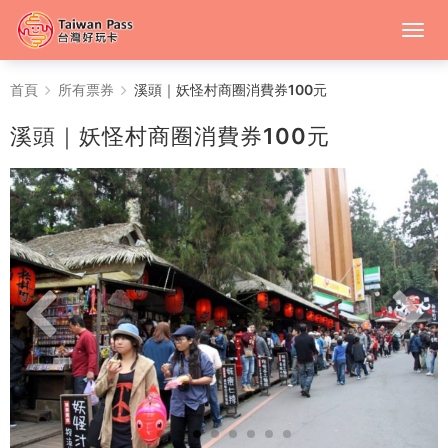
溪
首頁
所有票券
溪頭｜妖怪村商圈消費券100元
頭
溪頭｜妖怪村商圈消費券100元
｜
妖
怪
村
商
圈
消