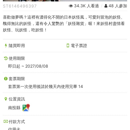
費
34.3K 人看過
/
48 人參加
ST6146496397
券
喜歡做夢嗎？這裡有濃得化不開的日本妖怪風，可愛到冒泡的妖怪、
100
醜得無比的妖怪，還有令人驚艷的「妖怪雜貨」喔！來妖怪村盡情看
妖怪、玩妖怪，吃妖怪！
元
-
隨買即用
電子票證
中
使用期限
台
即日起 ~ 2027/08/08
灣
套票期限
套票第一次使用後請於幾天內使用完畢 14
好
玩
位置資訊
南投縣
卡
付款方式
信用卡