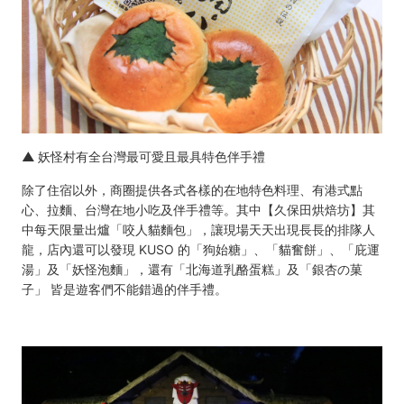
▲ 妖怪村有全台灣最可愛且最具特色伴手禮
除了住宿以外，商圈提供各式各樣的在地特色料理、有港式點
心、拉麵、台灣在地小吃及伴手禮等。其中【久保田烘焙坊】其
中每天限量出爐「咬人貓麵包」，讓現場天天出現長長的排隊人
龍，店內還可以發現 KUSO 的「狗始糖」、「貓奮餅」、「庇運
湯」及「妖怪泡麵」，還有「北海道乳酪蛋糕」及「銀杏の菓
子」 皆是遊客們不能錯過的伴手禮。