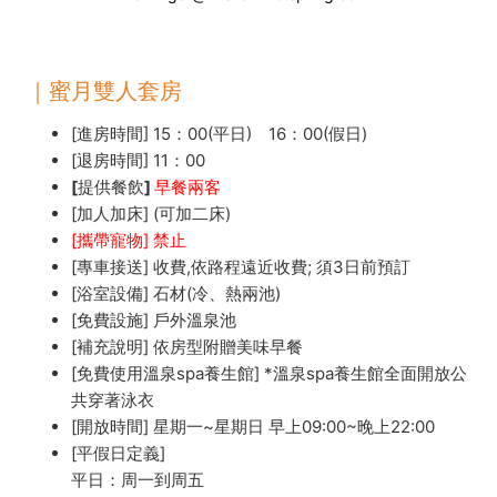
｜蜜月雙人套房
[進房時間]
15：00(平日) 16：00(假日)
[退房時間]
11：00
[提供餐飲]
早餐兩客
[加人加床]
(可加二床)
[攜帶寵物] 禁止
[專車接送]
收費,依路程遠近收費; 須3日前預訂
[浴室設備]
石材(冷、熱兩池)
[免費設施]
戶外溫泉池
[補充說明]
依房型附贈美味早餐
[免費使用溫泉spa養生館] *溫泉spa養生館全面開放公
共穿著泳衣
[開放時間] 星期一~星期日 早上09:00~晚上22:00
[平假日定義]
平日：周一到周五