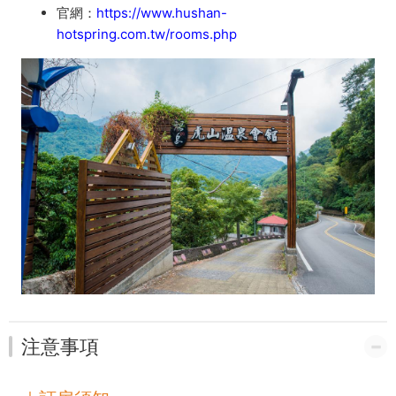
官網：
https://www.hushan-
hotspring.com.tw/rooms.php
注意事項