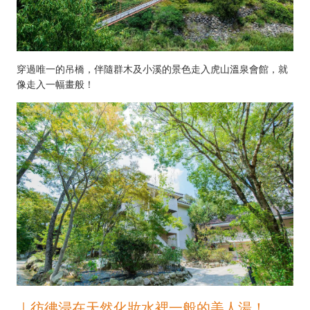
穿過唯一的吊橋，伴隨群木及小溪的景色走入虎山溫泉會館，就
像走入一幅畫般！
｜彷彿浸在天然化妝水裡一般的美人湯！