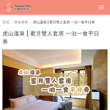
虎
首頁
所有票券
虎山溫泉 | 蜜月雙人套房 一泊一食平日券
山
虎山溫泉 | 蜜月雙人套房 一泊一食平日
溫
券
泉
|
蜜
月
雙
人