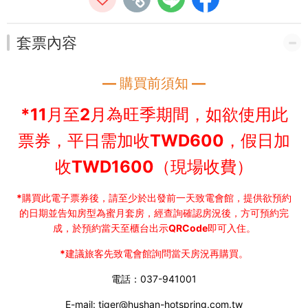
灣
好
套票內容
玩
— 購買前須知 —
卡
*11月至2月為旺季期間，如欲使用此
票券，平日需加收TWD600，假日加
收TWD1600（現場收費）
*
購買此電子票券後，請至少於出發前一天致電會館，提供欲預約
的日期並告知房型為蜜月套房，經查詢確認房況後，方可預約完
成，於預約當天至櫃台出示QRCode即可入住。
*建議旅客先致電會館詢問當天房況再購買。
電話：037-941001
E-mail: tiger@hushan-hotspring.com.tw