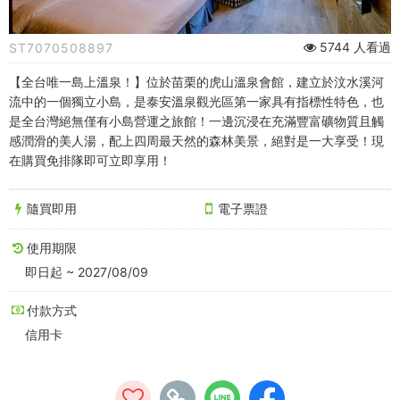
套
房
5744 人看過
ST7070508897
一
【全台唯一島上溫泉！】位於苗栗的虎山溫泉會館，建立於汶水溪河
泊
流中的一個獨立小島，是泰安溫泉觀光區第一家具有指標性特色，也
是全台灣絕無僅有小島營運之旅館！一邊沉浸在充滿豐富礦物質且觸
一
感潤滑的美人湯，配上四周最天然的森林美景，絕對是一大享受！現
在購買免排隊即可立即享用！
食
平
隨買即用
電子票證
日
使用期限
券
即日起 ~ 2027/08/09
-
付款方式
信用卡
中
台