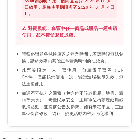
💡 舉例說明：
第一個商品若於 2026 年 01 月 1
日啟用，最晚使用期限皆至 2026 年 01 月 7 日
止。
⚠️ 退費規範：套票中任一商品或贈品一經核銷
使用，恕不接受退貨退費。
請務必留意各兌換店家之營業時間，若該時段無法兌
換，請於效期內其他正常營業時間前往兌換。
此票券限定一人一票使用，每筆電子票券（QR
Code）僅能核銷使用一次，驗證進場後即失效，無
法重複使用。
如遇不可抗力之因素（包含但不限於颱風、地震、豪
雨等天災），考量民眾安全，主辦單位得辦理延期或
取消活動，並提前公告及聯繫。如有未盡事宜，主辦
單位保留修改、終止、變更活動內容細節之權利。