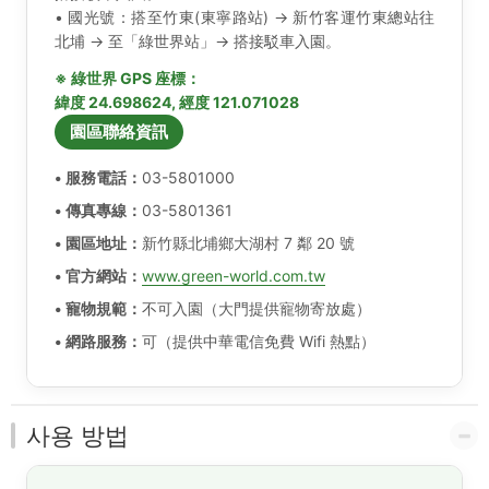
• 國光號：搭至竹東(東寧路站) → 新竹客運竹東總站往
北埔 → 至「綠世界站」→ 搭接駁車入園。
※ 綠世界 GPS 座標：
緯度 24.698624, 經度 121.071028
園區聯絡資訊
• 服務電話：
03-5801000
• 傳真專線：
03-5801361
• 園區地址：
新竹縣北埔鄉大湖村 7 鄰 20 號
• 官方網站：
www.green-world.com.tw
• 寵物規範：
不可入園（大門提供寵物寄放處）
• 網路服務：
可（提供中華電信免費 Wifi 熱點）
사용 방법