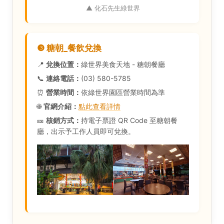
▲ 化石先生綠世界
❸ 糖朝_餐飲兌換
📍
兌換位置：
綠世界美食天地 - 糖朝餐廳
📞
連絡電話：
(03) 580-5785
⏰
營業時間：
依綠世界園區營業時間為準
🌐
官網介紹：
點此查看詳情
🎫
核銷方式：
持電子票證 QR Code 至糖朝餐
廳，出示予工作人員即可兌換。