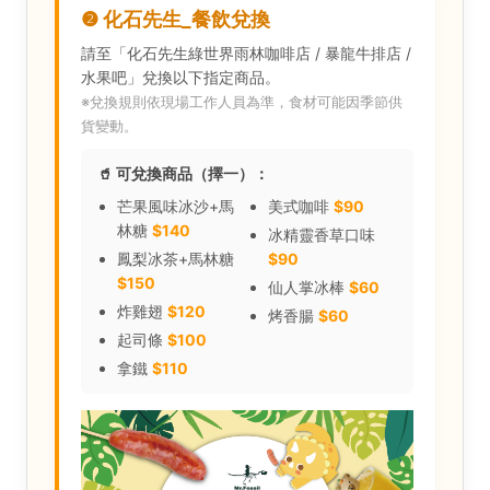
❷ 化石先生_餐飲兌換
請至「化石先生綠世界雨林咖啡店 / 暴龍牛排店 /
水果吧」兌換以下指定商品。
※兌換規則依現場工作人員為準，食材可能因季節供
貨變動。
🥤 可兌換商品（擇一）：
芒果風味冰沙+馬
美式咖啡
$90
林糖
$140
冰精靈香草口味
鳳梨冰茶+馬林糖
$90
$150
仙人掌冰棒
$60
炸雞翅
$120
烤香腸
$60
起司條
$100
拿鐵
$110