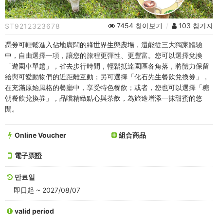
1
(遊
7454 찾아보기
/
103 참가자
ST9212323678
園
憑券可輕鬆進入佔地廣闊的綠世界生態農場，還能從三大獨家體驗
車/
中，自由選擇一項，讓您的旅程更彈性、更豐富。您可以選擇兌換
「遊園車單趟」，省去步行時間，輕鬆抵達園區各角落，將體力保留
化
給與可愛動物們的近距離互動；另可選擇「化石先生餐飲兌換券」，
在充滿原始風格的餐廳中，享受特色餐飲；或者，您也可以選擇「糖
石
朝餐飲兌換券」，品嚐精緻點心與茶飲，為旅途增添一抹甜蜜的悠
先
閒。
生
Online Voucher
組合商品
餐
電子票證
飲
만료일
兌
即日起 ~ 2027/08/07
換/
valid period