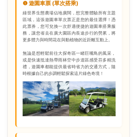
❶ 遊園車票 (單次搭乘)
綠世界生態農場佔地廣闊，想完整體驗所有主題
區域，這張遊園車單次票正是您的最佳選擇！憑
此票券，您可兌換一次舒適便捷的遊園車搭乘服
務，讓您省去在廣大園區內長途步行的勞累，將
更多體力與時間花在與動植物的近距離互動上。
無論是想輕鬆前往大探奇區一睹巨嘴鳥的風采，
或是快速抵達熱帶雨林空中步道區感受芬多精洗
禮，遊園車都能提供最省時省力的交通方式，隨
時根據自己的步調輕鬆探索這片綠色奇境！