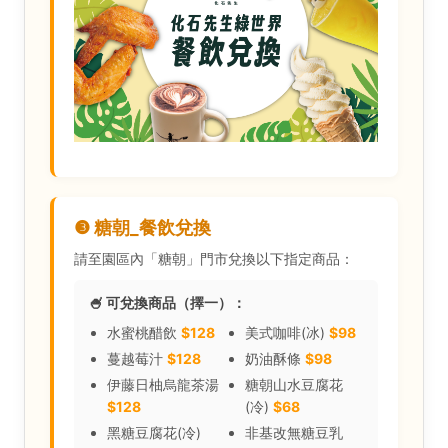
❸ 糖朝_餐飲兌換
請至園區內「糖朝」門市兌換以下指定商品：
🍧 可兌換商品（擇一）：
水蜜桃醋飲
$128
美式咖啡(冰)
$98
蔓越莓汁
$128
奶油酥條
$98
伊藤日柚烏龍茶湯
糖朝山水豆腐花
$128
(冷)
$68
黑糖豆腐花(冷)
非基改無糖豆乳