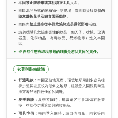
本園
禁止腳踏車或其他騎乘工具
入園。
園區為開放式的動植物生態農場，遊園時提醒您
切勿
隨意攀折花草及餵食園區動物
。
園區內
禁止遊客從事野炊燒烤或是露營野餐
活動。
請勿攜帶具危險傷害性的物品（如刀子、槍械、玻璃
器皿、化學物品、有毒物品、易燃物等）進入本園
區。
🌱 自然生態與環境景觀的維護是您我共同的責任。
衣著與裝備建議
舒適鞋款：
本園區佔地寬廣，環境地形規劃多處為樓
梯步道與坡度較為傾斜之地形，建議您入園觀賞時選
擇穿著舒適性較佳的休閒鞋。
夏季防護：
夏季遊園時，建議遊客可多準備衣服替
換，並攜帶防曬遮陽與防蚊用品。
雨具準備：
梅雨季入園時，請自備雨傘、雨衣等雨