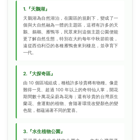
1.『天鵝湖』
天鵝湖為自然湖泊，在園區的規劃下，變成了一
個與大自然融為一體的主題區，這裡有許多的天
鵝、鵜鶘、雁鴨等，民眾來到這個主題公園便能
更了解自然生態，特別在大約每年中秋節前後，
遠從西伯利亞的各種雁鴨會來到棲息，並孕育下
一代。
2.『大探奇區』
由 10 個區域組成，種植許多珍貴稀有物種。像是
難得一見、超過 100 年以上的奇特仙人掌，開花
期間數十萬花朵蔚為花海；還有珍貴的台灣原生
蘭花、會運動的植物、會隨著環境改變顏色的變
色龍，都蘊涵著不同的驚喜。
3.『水生植物公園』