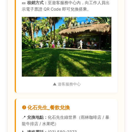
🎫
核銷方式：
至遊客服務中心內，向工作人員出
示電子票證 QR Code 即可兌換搭乘。
▲ 遊客服務中心
❷ 化石先生_餐飲兌換
📍
兌換地點：
化石先生綠世界（雨林咖啡店 / 暴
龍牛排店 / 水果吧）
📞
連絡電話：
(03) 580-2373