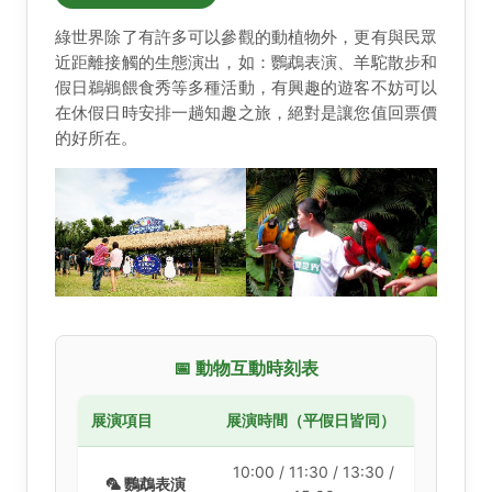
綠世界除了有許多可以參觀的動植物外，更有與民眾
近距離接觸的生態演出，如：鸚鵡表演、羊駝散步和
假日鵜鶘餵食秀等多種活動，有興趣的遊客不妨可以
在休假日時安排一趟知趣之旅，絕對是讓您值回票價
的好所在。
📅 動物互動時刻表
展演項目
展演時間（平假日皆同）
10:00 / 11:30 / 13:30 /
🦜 鸚鵡表演