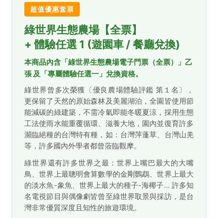
超值優惠套票
綠世界生態農場【全票】
+ 體驗任選 1 (遊園車 / 餐廳兌換)
本商品內含「綠世界生態農場電子門票（全票）」乙
張 及「專屬體驗任選一」兌換資格。
綠世界曾多次榮獲〔優良農場體驗評鑑 第１名〕，
更保留了天然的原始森林及美麗湖泊，全園皆使用節
能減碳的綠建築，不需冷氣即能冬暖夏涼，採用生態
工法使雨水能重覆循環、滋養大地，園內並復育許多
瀕臨絕種的台灣特有種，如：台灣萍蓬草、台灣山羌
等，許多國內外學者都曾蒞臨觀摩。
綠世界還有許多世界之最：世界上嘴巴最大的大嘴
鳥、世界上最聰明會算數學的金剛鸚鵡、世界上最大
的淡水魚-象魚、世界上最大的種子-海椰子... 許多知
名電視節目與偶像劇皆曾至綠世界取景與採訪，是台
灣非常優質深度且知性的旅遊環境。