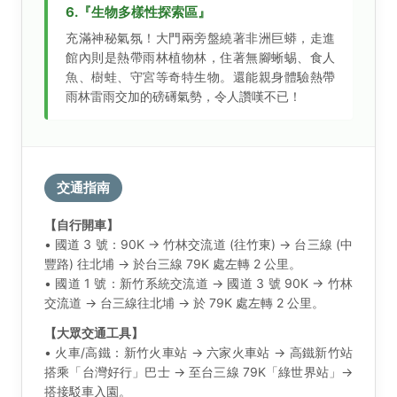
6.『生物多樣性探索區』
充滿神秘氣氛！大門兩旁盤繞著非洲巨蟒，走進
館內則是熱帶雨林植物林，住著無腳蜥蜴、食人
魚、樹蛙、守宮等奇特生物。還能親身體驗熱帶
雨林雷雨交加的磅礡氣勢，令人讚嘆不已！
交通指南
【自行開車】
• 國道 3 號：90K → 竹林交流道 (往竹東) → 台三線 (中
豐路) 往北埔 → 於台三線 79K 處左轉 2 公里。
• 國道 1 號：新竹系統交流道 → 國道 3 號 90K → 竹林
交流道 → 台三線往北埔 → 於 79K 處左轉 2 公里。
【大眾交通工具】
• 火車/高鐵：新竹火車站 → 六家火車站 → 高鐵新竹站
搭乘「台灣好行」巴士 → 至台三線 79K「綠世界站」→
搭接駁車入園。