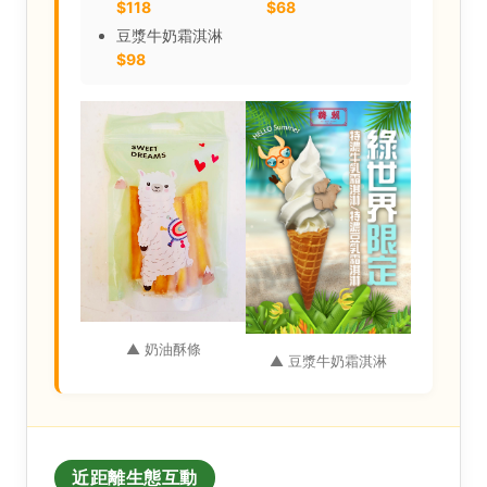
$118
$68
豆漿牛奶霜淇淋
$98
▲ 奶油酥條
▲ 豆漿牛奶霜淇淋
近距離生態互動