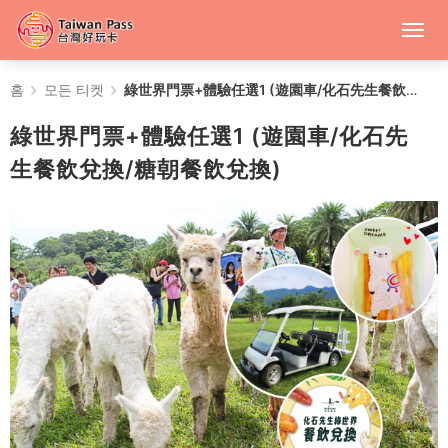
綠
홈
모든 티켓
綠世界門票+體驗任選1 (遊園車/化石先生餐飲兌換/糖朝餐飲兌換)
世
綠世界門票+體驗任選1 (遊園車/化石先
界
生餐飲兌換/糖朝餐飲兌換)
門
票
+體
驗
任
選