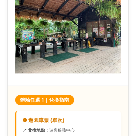
體驗任選 1｜兌換指南
❶ 遊園車票 (單次)
📍
兌換地點：
遊客服務中心