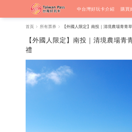
中台灣好玩卡介紹
購買
【外
首頁
所有票券
【外國人限定】南投｜清境農場青青
國
【外國人限定】南投｜清境農場青
人
禮
限
定】
南
投
｜
清