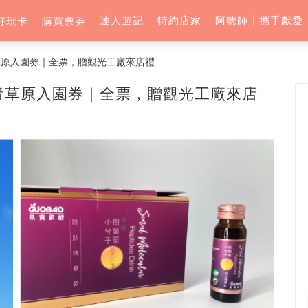
達人遊記
特約店家
阿聰師│攜手獻愛
好玩卡
購買票券
草原入園券｜全票，贈觀光工廠來店禮
青草原入園券｜全票，贈觀光工廠來店