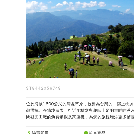
境
農
場
青
青
草
原
入
ST8442056749
園
券
位於海拔1,800公尺的清境草原，被譽為台灣的「霧上
想選擇。在清境農場，可近距離參與趣味十足的羊咩咩秀及
｜
間觀光工廠的免費參觀及來店禮，為您的旅程增添更多驚
全
隨買即用
組合商品