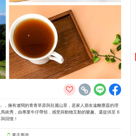
桃源」，擁有遼闊的青青草原與壯麗山景，是家人朋友遠離塵囂的理
馬術秀，由專業牛仔帶領，感受與動物互動的樂趣。還提供至 6
喜與回憶！
電子票證