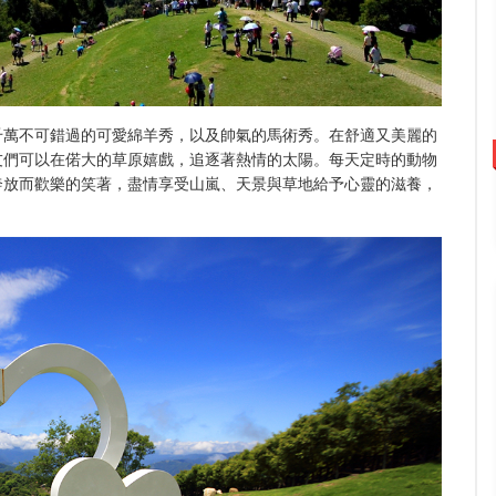
千萬不可錯過的可愛綿羊秀，以及帥氣的馬術秀。在舒適又美麗的
友們可以在偌大的草原嬉戲，追逐著熱情的太陽。每天定時的動物
奔放而歡樂的笑著，盡情享受山嵐、天景與草地給予心靈的滋養，