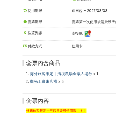
票，
使用期限
即日起 ~ 2027/08/08
贈
套票期限
套票第一次使用後請於幾天內
觀
光
位置資訊
南投縣
工
付款方式
信用卡
廠
套票內含商品
來
店
海外旅客限定｜清境農場全票入場券
x 1
觀光工廠來店禮
x 5
禮
-
套票內容
中
外籍旅客限定--平假日皆可使用喔！！！