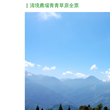
台
▏清境農場青青草原全票
灣
好
玩
卡