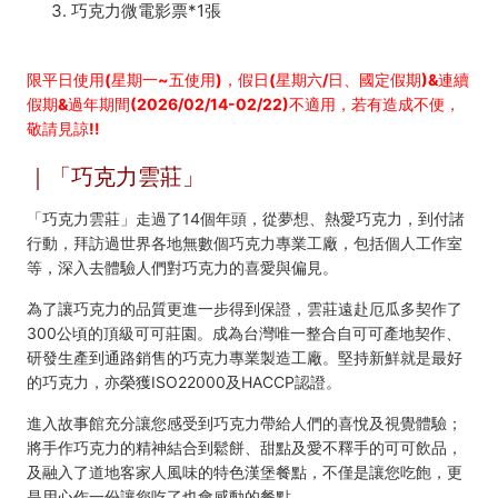
中
巧克力微電影票*1張
台
灣
限平日使用(星期一~五使用)，假日(星期六/日、國定假期)&連續
假期&過年期間(2026/02/14-02/22)不適用，若有造成不便，
好
敬請見諒!!
玩
｜「巧克力雲莊」
卡
「巧克力雲莊」走過了14個年頭，從夢想、熱愛巧克力，到付諸
行動，拜訪過世界各地無數個巧克力專業工廠，包括個人工作室
等，深入去體驗人們對巧克力的喜愛與偏見。
為了讓巧克力的品質更進一步得到保證，雲莊遠赴厄瓜多契作了
300公頃的頂級可可莊園。成為台灣唯一整合自可可產地契作、
研發生產到通路銷售的巧克力專業製造工廠。堅持新鮮就是最好
的巧克力，亦榮獲ISO22000及HACCP認證。
進入故事館充分讓您感受到巧克力帶給人們的喜悅及視覺體驗；
將手作巧克力的精神結合到鬆餅、甜點及愛不釋手的可可飲品，
及融入了道地客家人風味的特色漢堡餐點，不僅是讓您吃飽，更
是用心作一份讓您吃了也會感動的餐點。