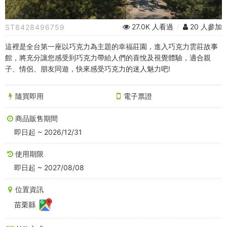
莊
|
27.0K 人看過
/
20 人參加
ST8428496759
午
這裡是全台第一座以巧克力為主題的幸福莊園，進入巧克力雲莊故事
茶
館，將充分讓您感受到巧克力帶給人們的喜悅及視覺體驗，適合親
子、情侶、朋友同遊，快來感受巧克力的迷人魅力吧!
套
餐
隨買即用
電子票證
乙
商品販售期間
即日起 ~ 2026/12/31
份
+巧
使用期限
即日起 ~ 2027/08/08
克
位置資訊
力
苗栗縣
微