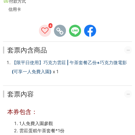
付款方式
電
信用卡
影
(可
4
享
套票內含商品
一
人
【限平日使用】巧克力雲莊 | 午茶套餐乙份+巧克力微電影
(可享一人免費入園)
x 1
免
費
套票內容
入
園)
本券包含：
-
1人免費入園參觀
雲莊蛋糕午茶套餐*1份