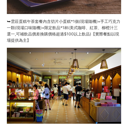
⮩雲莊蛋糕午茶套餐內含切片小蛋糕*1個(現場隨機)+手工巧克力
一顆(現場口味隨機)+限定飲品*1杯(美式咖啡、紅茶、柳橙汁三
選一,可補飲品價差換購價格超過$100以上飲品)【實際餐點以現
場提供為主】