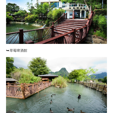
⮩草莓啤酒館