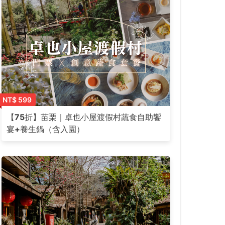
NT$ 599
【75折】苗栗｜卓也小屋渡假村蔬食自助饗
宴+養生鍋（含入園）