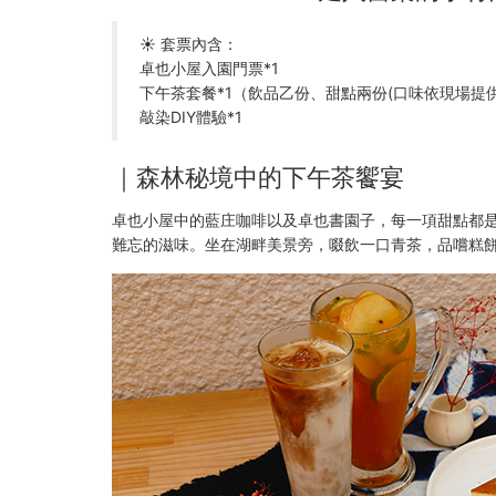
☀ 套票內含：
卓也小屋入園門票*1
下午茶套餐*1（飲品乙份、甜點兩份(口味依現場提
敲染DIY體驗*1
｜森林秘境中的下午茶饗宴
卓也小屋中的藍庄咖啡以及卓也書園子，每一項甜點都
難忘的滋味。坐在湖畔美景旁，啜飲一口青茶，品嚐糕