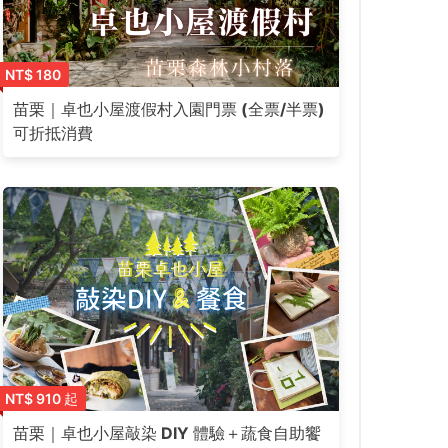
NT$ 180
苗栗｜卓也小屋渡假村入園門票 (全票/半票)
可折抵消費
NT$ 910 起
苗栗｜卓也小屋敲染 DIY 體驗＋蔬食自助饗