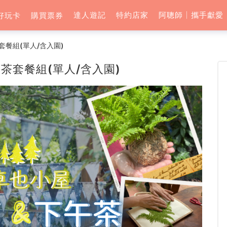
達人遊記
特約店家
阿聰師│攜手獻愛
好玩卡
購買票券
套餐組(單人/含入園)
茶套餐組(單人/含入園)