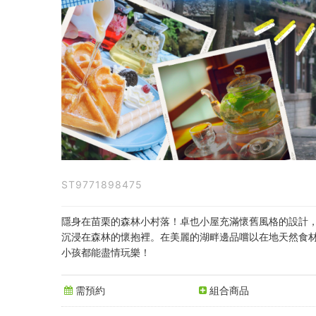
DIY
體
驗
＋
下
午
茶
ST9771898475
套
餐
隱身在苗栗的森林小村落！卓也小屋充滿懷舊風格的設計，
沉浸在森林的懷抱裡。在美麗的湖畔邊品嚐以在地天然食材
組
小孩都能盡情玩樂！
(單
需預約
組合商品
人/