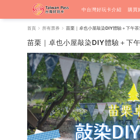
中台灣好玩卡介紹
購買
苗
首頁
所有票券
苗栗｜卓也小屋敲染DIY體驗＋下午茶
栗
苗栗｜卓也小屋敲染DIY體驗＋下午
｜
卓
也
小
屋
敲
染