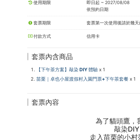
使用期限
即日起 ~ 2027/08/08
含
依預約日期
入
套票期限
套票第一次使用後請於幾天內
園)
付款方式
信用卡
-
中
套票內含商品
台
【下午茶方案】敲染 DIY 體驗
x 1
灣
苗栗｜卓也小屋渡假村入園門票+下午茶套餐
x 1
好
玩
套票內容
卡
為了貓頭鷹，
敲染DI
走入苗栗的小村