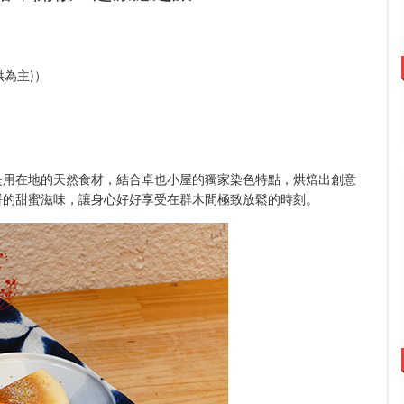
供為主)）
是用在地的天然食材，結合卓也小屋的獨家染色特點，烘焙出創意
餅的甜蜜滋味，讓身心好好享受在群木間極致放鬆的時刻。