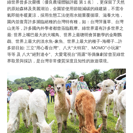
綠世界曾多次榮獲〔優良農場體驗評鑑 第１名〕，更保留了天然
灣
的原始森林及美麗湖泊，全園皆使用節能減碳的綠建築，不需冷
好
氣即能冬暖夏涼，採用生態工法使雨水能重覆循環、滋養大地，
園內並復育許多瀕臨絕種的台灣特有種，如：台灣萍蓬草、台灣
玩
山羌等，許多國內外學者都曾蒞臨觀摩。綠世界還有許多世界之
最: 世界上嘴巴最大的大嘴鳥、世界上最聰明會算數學的金剛鸚
卡
鵡、世界上最大的淡水魚-象魚、世界上最大的種子-海椰子...許
多節目如: 三立"用心看台灣"、八大"大特寫"、MOMO"小玩家"
等等 及 八大"絕對達令"、大愛電視台"雨露"等偶像劇皆曾至綠世
界取景與採訪，是台灣非常優質深度且知性的旅遊環境。