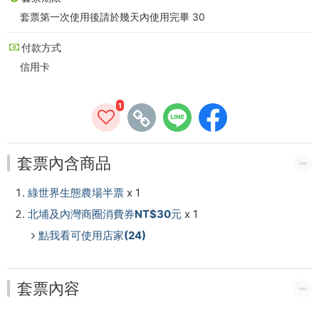
新
套票第一次使用後請於幾天內使用完畢 30
竹
付款方式
消
信用卡
費
1
券
30
套票內含商品
元)
綠世界生態農場半票
x 1
★
北埔及內灣商圈消費券NT$30元
x 1
含
點我看可使用店家(24)
園
區
套票內容