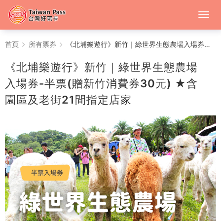
《北
首頁
所有票券
《北埔樂遊行》新竹｜綠世界生態農場入場券-半票(贈新竹消費券30元) ★含園區及老街21間指定店家
埔
《北埔樂遊行》新竹｜綠世界生態農場
樂
入場券-半票(贈新竹消費券30元) ★含
園區及老街21間指定店家
遊
行》
新
竹
｜
綠