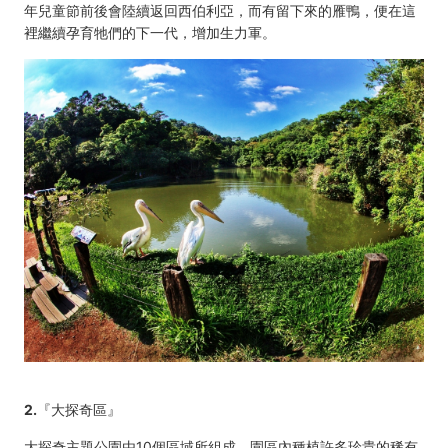
年兒童節前後會陸續返回西伯利亞，而有留下來的雁鴨，便在這
裡繼續孕育牠們的下一代，增加生力軍。
2.
『大探奇區』
大探奇主題公園由10個區域所組成，園區內種植許多珍貴的稀有