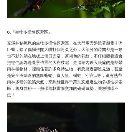
6.
『生物多樣性探索區』
充滿神秘氣氛的生物多樣性探索區，在大門兩旁盤繞著幾隻非洲
巨蟒，除了偶爾張開大嘴打個呵欠之外，大部分的時間都是一動
也不動的躺在地板上個日光浴，茶褐色的花紋，不仔細觀看還會
把牠們認為是造景佈置的大樹枝呢！走進館內映入眼簾的是熱帶
雨林植物林，裡頭住著許多奇特生物，有您聽過卻沒見過，甚至
是完全沒聽過的無腳蜥蝪、食人魚、樹蛙、守宫…等，還有熱帶
雨林多變的詭譎天氣，來到綠世界千萬別忘逛逛生物多樣性探索
區，親身體驗一下熱帶雨林雷雨交加的磅礡氣勢，讓您讚嘆不
已！