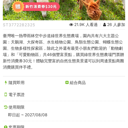
世
界
生
21.9K 人看過
/
26 人參加
ST3772282325
態
臺灣唯一熱帶雨林空中步道綠世界生態農場，園內共有六大主題公
農
園：天鵝湖、大探奇區、水生植物公園、鳥類生態公園、蝴蝶生態公
園、生物多樣性探索區，除此之外還有最受小朋友們歡迎的「動物劇
場
場」和「可愛動物區」共46個豐富景點，購買綠世界生態農場門票贈
新竹消費券30元！體驗完豐富的自然生態美景還可以到周邊景點商圈
入
消費購買伴手禮。
場
隨買即用
組合商品
券-
電子票證
半
使用期限
票
即日起 ~ 2027/08/08
(贈
套票期限