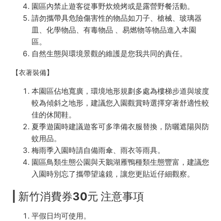
園區內禁止遊客從事野炊燒烤或是露營野餐活動。
請勿攜帶具危險傷害性的物品如刀子、槍械、玻璃器
皿、化學物品、有毒物品 、易燃物等物品進入本園
區。
自然生態與環境景觀的維護是您我共同的責任。
【衣著裝備】
本園區佔地寬廣，環境地形規劃多處為樓梯步道與坡度
較為傾斜之地形，建議您入園觀賞時選擇穿著舒適性較
佳的休閒鞋。
夏季遊園時建議遊客可多準備衣服替換，防曬遮陽與防
蚊用品。
梅雨季入園時請自備雨傘、雨衣等雨具。
園區鳥類生態公園與天鵝湖雁鴨種類生態豐富，建議您
入園時別忘了攜帶望遠鏡，讓您更貼近仔細觀察。
| 新竹消費券30元 注意事項
平假日均可使用。