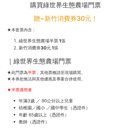
及
購買綠世界生態農場門票
老
贈~新竹消費券30元！
街
★本套票內含：
21
綠世界生態農場半票 1張
間
新竹消費券30元 1張
指
｜綠世界生態農場門票
定
★此門票為
半票
，其他票種請至現場購買。
店
★本券恕無法與其他優惠及專案合併使用。
家
★
半票適用者
-
年滿3歲 ／ 90公分以上兒童
幼稚園／國小 ／國中學生（憑證件）
中
年齡 65歲以上（憑證件）
教師（憑證件）
台