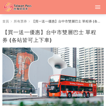
【買
首頁
所有票券
【買一送一優惠】台中市雙層巴士 單程券 (各站皆可上下車)
一
【買一送一優惠】台中市雙層巴士 單程
送
券 (各站皆可上下車)
一
優
惠】
台
中
市