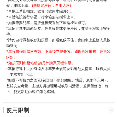
候，排隊上車。
(無指定座位，自由入座)
*車輛上禁止抽煙、飲食（飲用水除外）。
*車體無設置行李區，行李箱無法攜帶上車。
*如攜帶嬰兒車，請折疊後安置於下層輪椅區即可。
*車輛行進中請勿站立、任意移動或更換座位，並請全程繫上安全
帶。
*請勿自行調整或移動頂棚，如遇氣候不佳，會由車上服務人員協
助關閉。
*單程票僅限當次有效，下車後立即失效。如欲再次搭乘，需再次
購票。
*如須回到出發站點 請另外購買回程車票。
*車輛行進中，如有違反乘車安全規範及影響他人情事，服務人員
可要求立即下車。
*如遇不可抗力之因素(包含但不限於颱風、地震、豪雨等天災)，
基於安全考量，主辦方得辦理延期或取消活動。並保留修改、終
止、變更活動內容細節之權利。
使用限制