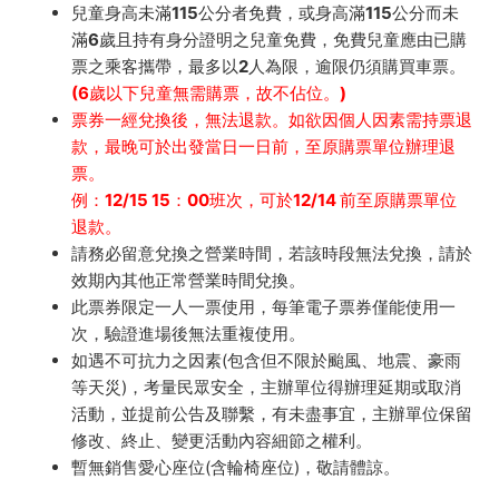
兒童身高未滿115公分者免費，或身高滿115公分而未
滿6歲且持有身分證明之兒童免費，免費兒童應由已購
票之乘客攜帶，最多以2人為限，逾限仍須購買車票。
(6歲以下兒童無需購票，故不佔位。)
票券一經兌換後，無法退款。如欲因個人因素需持票退
款，最晚可於出發當日一日前，至原購票單位辦理退
票。
例：12/15 15：00班次，可於12/14 前至原購票單位
退款。
請務必留意兌換之營業時間，若該時段無法兌換，請於
效期內其他正常營業時間兌換。
此票券限定一人一票使用，每筆電子票券僅能使用一
次，驗證進場後無法重複使用。
如遇不可抗力之因素(包含但不限於颱風、地震、豪雨
等天災)，考量民眾安全，主辦單位得辦理延期或取消
活動，並提前公告及聯繫，有未盡事宜，主辦單位保留
修改、終止、變更活動內容細節之權利。
暫無銷售愛心座位(含輪椅座位)，敬請體諒。