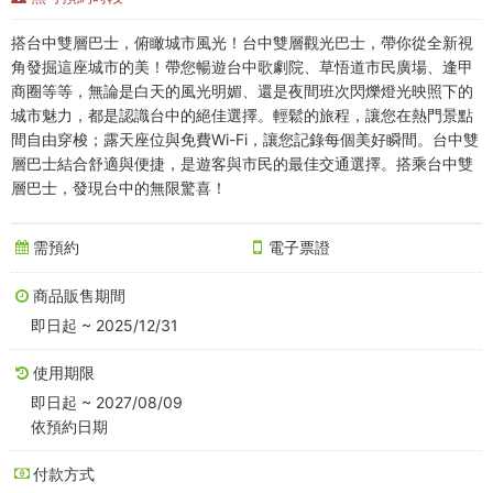
下
搭台中雙層巴士，俯瞰城市風光！台中雙層觀光巴士，帶你從全新視
車)
角發掘這座城市的美！帶您暢遊台中歌劇院、草悟道市民廣場、逢甲
商圈等等，無論是白天的風光明媚、還是夜間班次閃爍燈光映照下的
-
城市魅力，都是認識台中的絕佳選擇。輕鬆的旅程，讓您在熱門景點
中
間自由穿梭；露天座位與免費Wi-Fi，讓您記錄每個美好瞬間。台中雙
層巴士結合舒適與便捷，是遊客與市民的最佳交通選擇。搭乘台中雙
台
層巴士，發現台中的無限驚喜！
灣
需預約
電子票證
好
商品販售期間
玩
即日起 ~ 2025/12/31
卡
使用期限
即日起 ~ 2027/08/09
依預約日期
付款方式