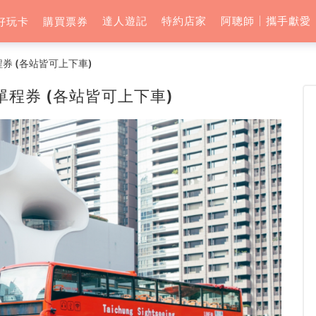
達人遊記
特約店家
阿聰師│攜手獻愛
好玩卡
購買票券
券 (各站皆可上下車)
程券 (各站皆可上下車)