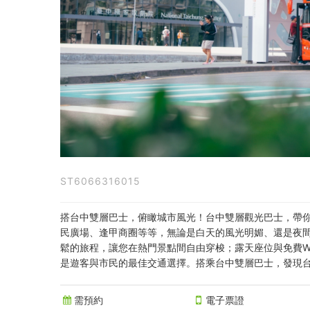
雙
層
巴
士
單
程
券
ST6066316015
(各
站
搭台中雙層巴士，俯瞰城市風光！台中雙層觀光巴士，帶
民廣場、逢甲商圈等等，無論是白天的風光明媚、還是夜
皆
鬆的旅程，讓您在熱門景點間自由穿梭；露天座位與免費Wi
可
是遊客與市民的最佳交通選擇。搭乘台中雙層巴士，發現
上
需預約
電子票證