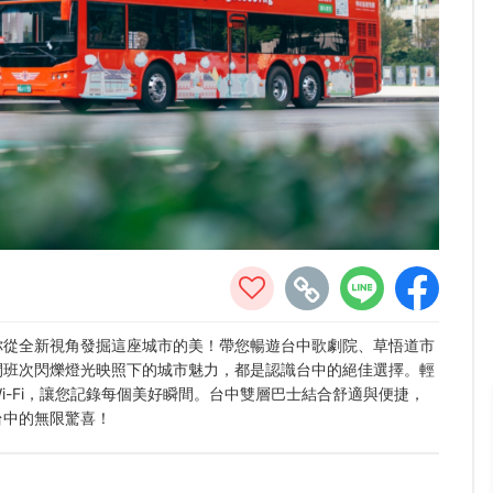
你從全新視角發掘這座城市的美！帶您暢遊台中歌劇院、草悟道市
間班次閃爍燈光映照下的城市魅力，都是認識台中的絕佳選擇。輕
-Fi，讓您記錄每個美好瞬間。台中雙層巴士結合舒適與便捷，
台中的無限驚喜！