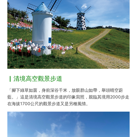
▏清境高空觀景步道
「腳下綠草如茵，身前深谷千米，放眼群山如帶，舉頭晴空蔚
藍。」這是清境高空觀景步道的印象寫照，親臨其境用2000步走
在海拔1700公尺的觀景步道又是另種風情。