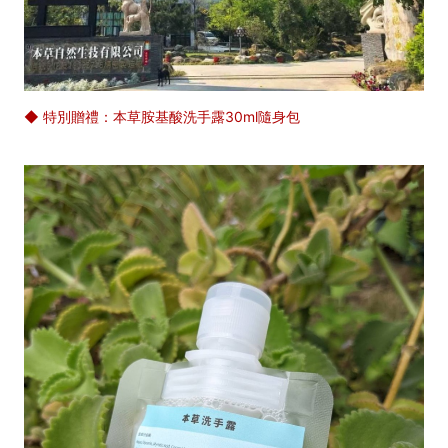
◆ 特別贈禮：本草胺基酸洗手露30ml隨身包