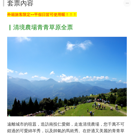
中
套票內容
台
外籍旅客限定--平假日皆可使用喔！！！
灣
▏清境農場青青草原全票
好
玩
卡
遠離城市的喧囂，造訪南投仁愛鄉，走進清境農場，您千萬不可
錯過的可愛綿羊秀，以及帥氣的馬術秀。在舒適又美麗的青青草