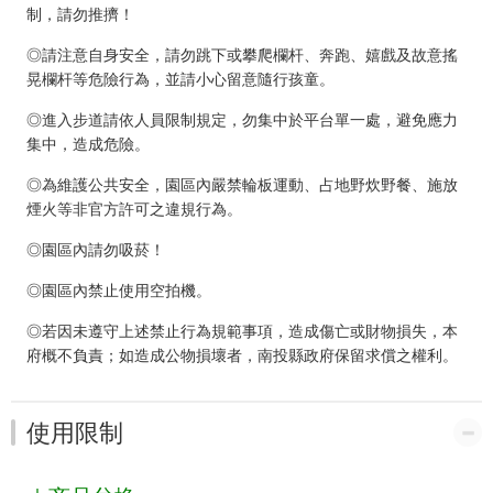
制，請勿推擠！
◎請注意自身安全，請勿跳下或攀爬欄杆、奔跑、嬉戲及故意搖
晃欄杆等危險行為，並請小心留意隨行孩童。
◎進入步道請依人員限制規定，勿集中於平台單一處，避免應力
集中，造成危險。
◎為維護公共安全，園區內嚴禁輪板運動、占地野炊野餐、施放
煙火等非官方許可之違規行為。
◎園區內請勿吸菸！
◎園區內禁止使用空拍機。
◎若因未遵守上述禁止行為規範事項，造成傷亡或財物損失，本
府概不負責；如造成公物損壞者，南投縣政府保留求償之權利。
使用限制