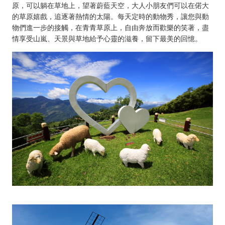
原，可以躺在草地上，望著蔚藍天空，大人小朋友們可以在偌大
的草原嬉戲，追逐著熱情的太陽。每天定時的動物秀，讓您與動
物們進一步的接觸，在青青草原上，自由奔放而歡樂的笑著，盡
情享受山嵐、天景與草地給予心靈的滋養，留下最美的回憶。