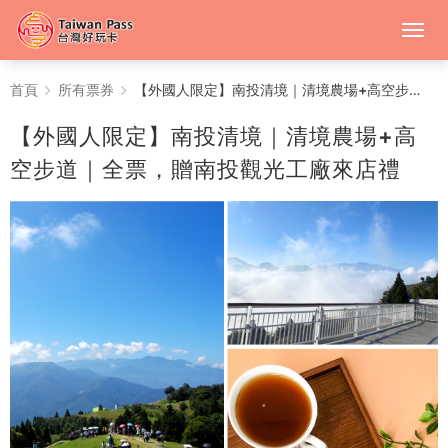
【外
首頁
所有票券
【外國人限定】南投清境｜清境農場+高空步道｜全票，贈南投觀光工廠來店禮
國
【外國人限定】南投清境｜清境農場+高
人
空步道｜全票，贈南投觀光工廠來店禮
限
定】
南
投
清
境