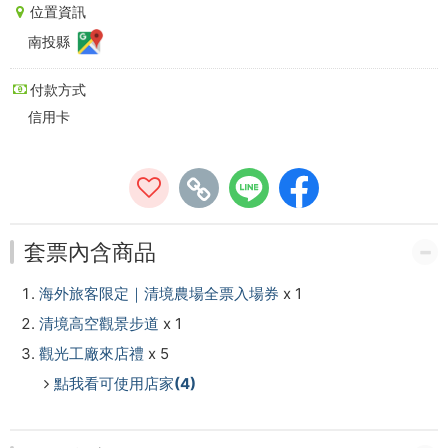
贈
位置資訊
南投縣
南
投
付款方式
信用卡
觀
光
工
廠
套票內含商品
來
海外旅客限定｜清境農場全票入場券
x 1
店
清境高空觀景步道
x 1
觀光工廠來店禮
x 5
禮
點我看可使用店家(4)
-