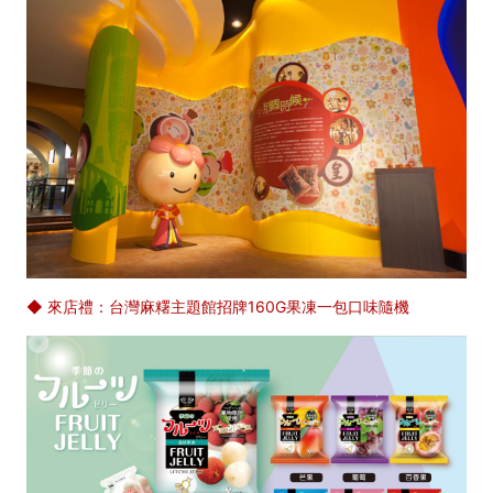
◆ 來店禮：台灣麻糬主題館招牌160G果凍一包口味隨機