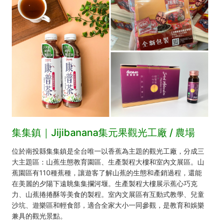
集集鎮｜Jijibanana集元果觀光工廠 / 農場
位於南投縣集集鎮是全台唯一以香蕉為主題的觀光工廠，分成三
大主題區：山蕉生態教育園區、生產製程大樓和室內文展區。山
蕉園區有110種蕉種，讓遊客了解山蕉的生態和產銷過程，還能
在美麗的夕陽下遠眺集集攔河堰。生產製程大樓展示蕉心巧克
力、山蕉捲捲酥等美食的製程。室內文展區有互動式教學、兒童
沙坑、遊樂區和輕食部，適合全家大小一同參觀，是教育和娛樂
兼具的觀光景點。