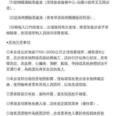
(1)從蝴蝶園驗票處進（清境旅遊服務中心-法國小鎮旁五五階步
道）。
(2)從南商圈驗票處進（青青草原南商圈攤販區對面）。
(3)兩端入口均得進出，出場後得再次進場，惟需加蓋步道手章
檢驗後，依現場管制人員指示排隊進場。
※其他注意事項
◎本步道位於海拔1700~2000公尺之清境農場旁，總長度6公
里，且步道依地勢採高架結構施工，請自行評估身心狀況，若有
懼高症、高血壓、心臟病、酒醉、氣喘、孕婦或其他身體狀況不
宜通行者，為維護自身安全請勿進入。
◎本步道部分路段受地勢影響，僅為環境友善步道非無障礙設
施，使用輪椅者需有其他人員陪同，以免造成危險。
◎票券限當日有效，逾時作廢，遺失毀損恕不補發。
◎導遊及領隊無免費入場，請依規定購買票券（優待票）。
◎遊客憑票根作為購票證明，步道票券收入屬於南投縣政府規