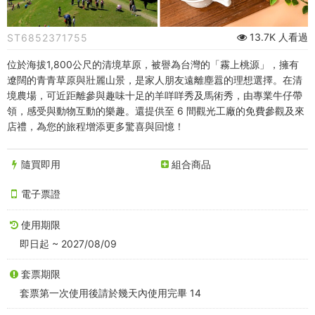
｜
清
13.7K 人看過
ST6852371755
境
位於海拔1,800公尺的清境草原，被譽為台灣的「霧上桃源」，擁有
農
遼闊的青青草原與壯麗山景，是家人朋友遠離塵囂的理想選擇。在清
境農場，可近距離參與趣味十足的羊咩咩秀及馬術秀，由專業牛仔帶
場
領，感受與動物互動的樂趣。還提供至 6 間觀光工廠的免費參觀及來
店禮，為您的旅程增添更多驚喜與回憶！
+高
空
隨買即用
組合商品
步
電子票證
道
使用期限
｜
即日起 ~ 2027/08/09
全
套票期限
套票第一次使用後請於幾天內使用完畢 14
票，