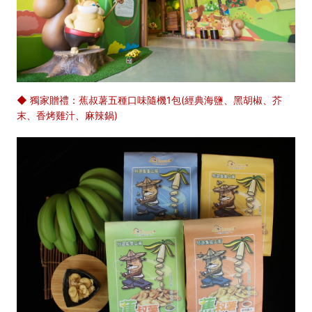
◆ 獨家贈禮：蕉叔薯五種口味隨機1包(經典海鹽、黑胡椒、芥
末、香烤雞汁、麻辣鍋)