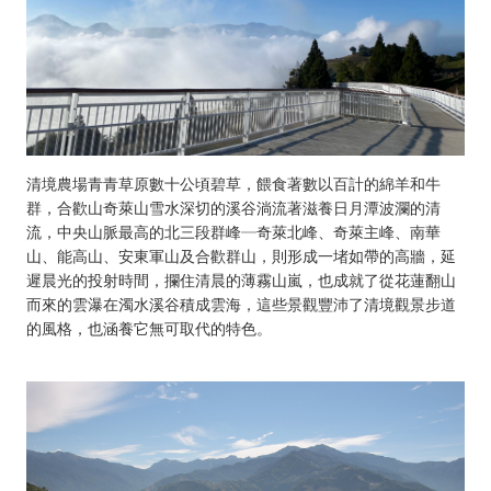
清境農場青青草原數十公頃碧草，餵食著數以百計的綿羊和牛
群，合歡山奇萊山雪水深切的溪谷淌流著滋養日月潭波瀾的清
流，中央山脈最高的北三段群峰─奇萊北峰、奇萊主峰、南華
山、能高山、安東軍山及合歡群山，則形成一堵如帶的高牆，延
遲晨光的投射時間，攔住清晨的薄霧山嵐，也成就了從花蓮翻山
而來的雲瀑在濁水溪谷積成雲海，這些景觀豐沛了清境觀景步道
的風格，也涵養它無可取代的特色。