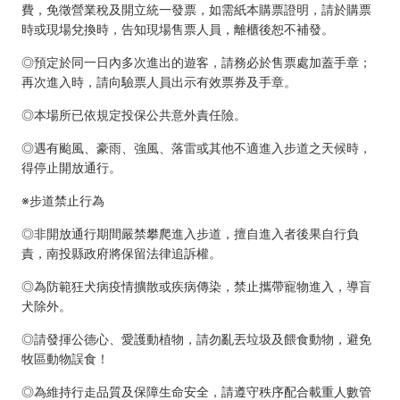
費，免徵營業稅及開立統一發票，如需紙本購票證明，請於購票
時或現場兌換時，告知現場售票人員，離櫃後恕不補發。
◎預定於同一日內多次進出的遊客，請務必於售票處加蓋手章；
再次進入時，請向驗票人員出示有效票券及手章。
◎本場所已依規定投保公共意外責任險。
◎遇有颱風、豪雨、強風、落雷或其他不適進入步道之天候時，
得停止開放通行。
※步道禁止行為
◎非開放通行期間嚴禁攀爬進入步道，擅自進入者後果自行負
責，南投縣政府將保留法律追訴權。
◎為防範狂犬病疫情擴散或疾病傳染，禁止攜帶寵物進入，導盲
犬除外。
◎請發揮公德心、愛護動植物，請勿亂丟垃圾及餵食動物，避免
牧區動物誤食！
◎為維持行走品質及保障生命安全，請遵守秩序配合載重人數管