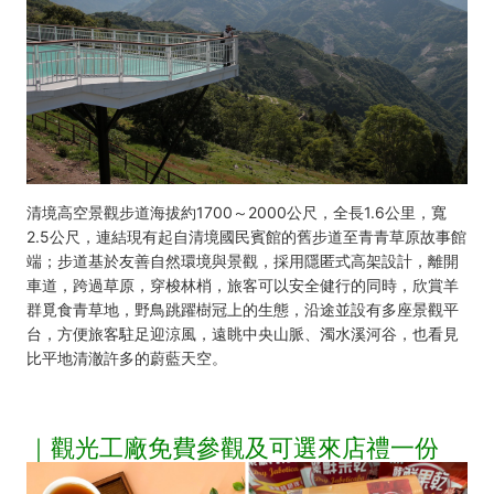
清境高空景觀步道海拔約1700～2000公尺，全長1.6公里，寬
2.5公尺，連結現有起自清境國民賓館的舊步道至青青草原故事館
端；步道基於友善自然環境與景觀，採用隱匿式高架設計，離開
車道，跨過草原，穿梭林梢，旅客可以安全健行的同時，欣賞羊
群覓食青草地，野鳥跳躍樹冠上的生態，沿途並設有多座景觀平
台，方便旅客駐足迎涼風，遠眺中央山脈、濁水溪河谷，也看見
比平地清澈許多的蔚藍天空。
｜觀光工廠免費參觀及可選來店禮一份