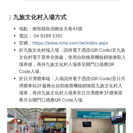
｜
九族文化村入場方式
地點：南投縣魚池鄉金天巷45號
電話：
04 9289 5361
官網：
https://www.nine.com.tw/index.aspx
於九族文化村端入場：請持電子憑證(QR Code)至九族
文化村電子票券兌換處，使用自助換票機核銷後換取入
場券後，再持九族文化村入場券至閘門口感應QR
Code入場。
於日月潭纜車端：入場請持電子憑證(QR Code)至日月
潭纜車站2F服務台自助換票機核銷換取九族文化村入
場券，再持九族文化村入場券至日月潭纜車3F纜車搭
乘月台閘門口感應QR Code入場。