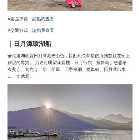
※園區導覽：
請點我查看
※交通方式：
請點我查看
｜日月潭環湖船
全程遊湖欣賞日月潭湖光山色，搭配船長熱情的服務並且在船上
解說的導覽。 沿途可眺望涵碧樓、日月行館、拉魯島、慈恩塔、
玄奘寺、玄光寺、水上船屋、四手吊網、纜車站、日月潭出水
口、文武廟。