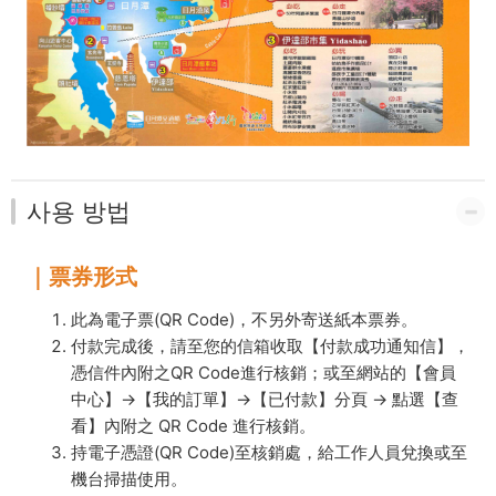
사용 방법
｜票券形式
此為電子票(QR Code)，不另外寄送紙本票券。
付款完成後，請至您的信箱收取【付款成功通知信】，
憑信件內附之QR Code進行核銷；或至網站的【會員
中心】→【我的訂單】→【已付款】分頁 → 點選【查
看】內附之 QR Code 進行核銷。
持電子憑證(QR Code)至核銷處，給工作人員兌換或至
機台掃描使用。