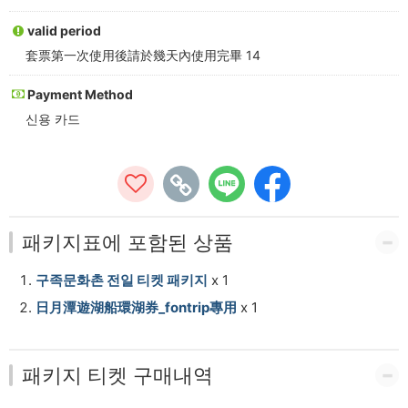
日
valid period
月
套票第一次使用後請於幾天內使用完畢 14
潭
Payment Method
纜
신용 카드
車)
-
CT-
패키지표에 포함된 상품
PASS
구족문화촌 전일 티켓 패키지
x 1
日月潭遊湖船環湖券_fontrip專用
x 1
패키지 티켓 구매내역