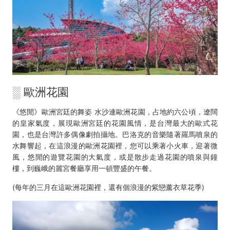
░ 歐洲花園
《悠閒》歐洲宮廷的舞姿 水沙連歐洲花園，占地約六公頃，遼闊
的皇家氣度，展現歐洲宮廷的花園風情，是台灣最大的歐式花
園，也是台灣許多偶像劇拍攝地。巴洛克的音樂隨著羅馬噴泉的
水舞響起，在這浪漫的歐洲花園裡，您可以乘著小火車，迎著微
風，悠閒的遊覽花園的大氣度，或是散步走過花園的噴泉與鐘
樓，到巍峨的麗宮餐廳享用一頓豐盛的午餐。
(每年的三月在這歐洲花園裡，還有個浪漫的紫戀薰衣草花季)