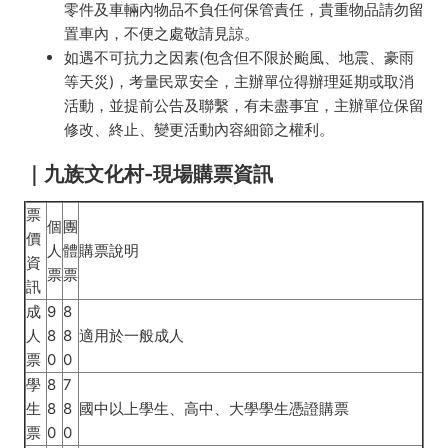
零件及車輛內物品不負任何保管責任，貴重物品請勿留
置車內，不便之處敬請見諒。
如遇不可抗力之因素(包含但不限於颱風、地震、豪雨
等天災)，考量民眾安全，主辦單位得辦理延期或取消
活動，並提前公告及聯繫，有未盡事宜，主辦單位保留
修改、終止、變更活動內容細節之權利。
｜九族文化村-現場購票資訊
票
個
團
價
人
體
購票說明
資
票
票
訊
成
9
8
人
8
8
適用於一般成人
票
0
0
學
8
7
生
8
8
國中以上學生、高中、大學學生憑證購票
票
0
0