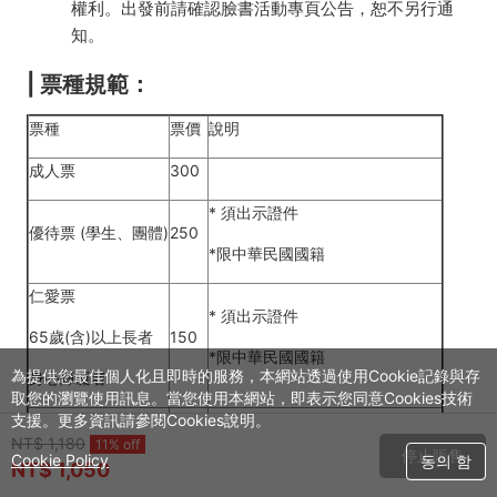
權利。出發前請確認臉書活動專頁公告，恕不另行通
知。
| 票種規範：
票種
票價
說明
成人票
300
* 須出示證件
優待票 (學生、團體)
250
*限中華民國國籍
仁愛票
* 須出示證件
65歲(含)以上長者
150
*限中華民國國籍
為提供您最佳個人化且即時的服務，本網站透過使用Cookie記錄與存
身心障礙者
取您的瀏覽使用訊息。當您使用本網站，即表示您同意Cookies技術
兒童票
150
* 限1-9歲(含)，80-140cm之兒童
支援。更多資訊請參閱Cookies說明。
NT$ 1,180
11% off
停止販售
Cookie Policy
동의 함
單程票
150
NT$ 1,050