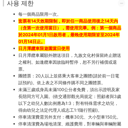
사용 제한
每一個商品限用一次。
套票有14天效期限制，即於任一商品使用後之14天內
（含第一次使用當日），需使用完畢。例：第一個商品
於2024年01月1日啟用者，最晚使用期限皆至2024年
01月14日止。
日月潭纜車限遊園當日使用
日月潭纜車屬額外贈送項目，九族文化村保留終止贈送
之權利。如逢纜車因故臨時暫停，恕不另行補償或退
票。
團體票：20人以上並搭乘大客車之團體(請於前一日電
話預約)。依上表之不同條件購不同之團體票。
未滿三歲或身高未滿100公分者免費，須出示證明及家
長陪同方可入園。(依交通部觀光局規定：照顧者與3歲
以下之幼兒人數比例應為1:3；對有特殊需求之幼兒，
得由幼兒之法定代理人或志工1:1隨行照顧)。
停車清潔費需另外支付：機車30元、大小型車150元。
停車清潔費為場地清潔、維護費用，對車輛與車輛附屬