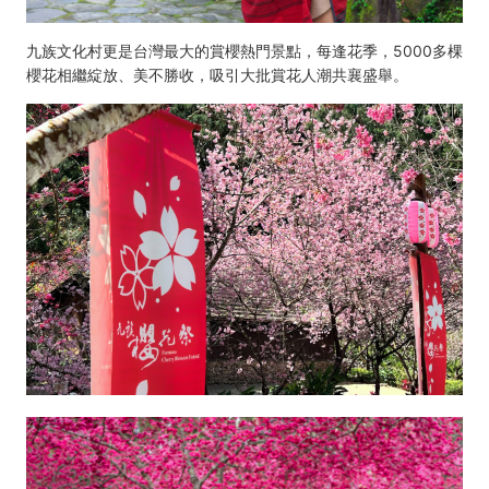
九族文化村更是台灣最大的賞櫻熱門景點，每逢花季，5000多棵
櫻花相繼綻放、美不勝收，吸引大批賞花人潮共襄盛舉。