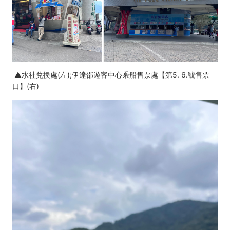
▲水社兌換處(左);伊達邵遊客中心乘船售票處【第5. 6.號售票
口】(右)