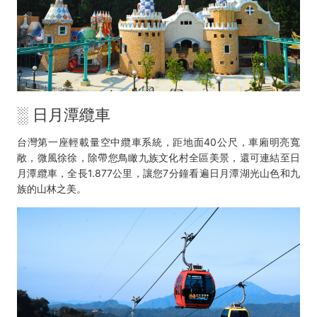
░ 日月潭纜車
台灣第一座輕載量空中纜車系統，距地面40公尺，車廂明亮寬
敞，微風徐徐，除帶您鳥瞰九族文化村全區美景，還可連結至日
月潭纜車，全長1.877公里，讓您7分鐘看遍日月潭湖光山色和九
族的山林之美。