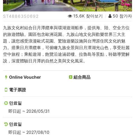
組
︱
15.6K 찾아보기
/
50 참가자
ST4886350692
全
九族文化村結合日月潭纜車與環湖遊湖船券，提供海、陸、空全方位
票
的旅遊體驗。園區包含歐洲花園、九族山地文化與歡樂世界三大主
題，讓您感受浪漫歐式花園、驚險遊樂設施與台灣原住民文化的魅
＋
力。搭乘日月潭纜車，可俯瞰九族全景與日月潭湖光山色，享受壯麗
空中旅程；乘船遊湖，飽覽沿途涵碧樓、拉魯島等景點，聆聽導覽解
日
說，深度體驗日月潭的自然之美與文化風采。
月
Online Voucher
組合商品
潭
電子票證
遊
湖
만료일
即日起 ~ 2026/05/31
船
만료일
(贈
即日起 ~ 2027/08/10