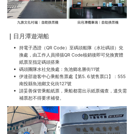
｜
日月潭遊湖船
持電子憑證（QR Code）至碼頭船隊（水社碼頭）兌
換處
，由工作人員掃描
QR Code核銷後即可兌換實體
紙票至指定碼頭搭乘
碼頭團隊水社兌換處
：魚池鄉名勝街11號
伊達邵遊客中心乘船售票處【第5. 6.號售票口】：
555
南投縣魚池鄉文化街127號
請妥善保管乘船紙票
，乘船都需出示紙票
備查
，遺失需
補票恕不得要求補發。