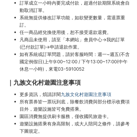
訂單成立一小時內要完成付款，超過付款期限系統會自
動取消訂單。
系統無提供修改訂單功能，如欲變更數量，需退票重
訂。
任一商品經兌換使用後，恕不接受退款退費。
凡商品未使用，請至「本網站」會員中心→我的訂單
(已付款訂單)→申請退款作業。
如有系統或訂單問題，請於客服時間：週一~週五(不含
國定例假日)上午9:00~12:00 / 下午13:00~17:00(中午
休息一小時)，來電03-5910052
｜九族文化村遊園注意事項
更多資訊，煩請詳閱
九族文化村遊園注意事項
所有票券皆一票玩到底，除餐飲消費與部分標示收費項
目外，遊樂設施皆可免費搭乘。
園區消費無提供刷卡服務，僅收國民旅遊卡。
遊樂設施搭乘有身高限制，或大人陪同之條件，請參考
下圖規定。