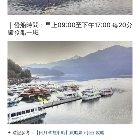
｜
發船時間：早上09:00至下午17:00 每20分
鐘發船一班
✦ 遊記參考：
【日月潭遊湖船】買船票＋搭船攻略