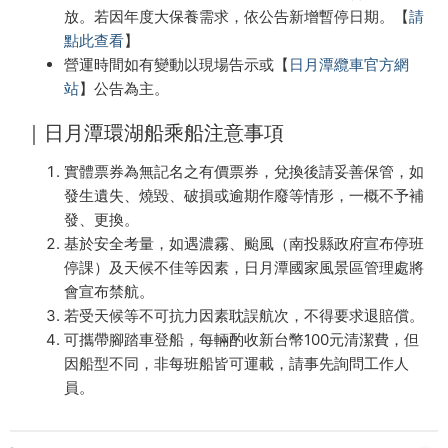
放。若因年度大保養需求，依公告新增暫停日期。【
請
點此查看
】
營運時間如有變動以現場告示或【
日月潭纜車官方網
站
】公告為主。
｜日月潭環湖船乘船注意事項
實體票券為無記名之有價票券，兌換後請妥善保管，如
發生遺失、燒毀、破損或逾期作廢等情形，一概不予補
發、更換。
基於安全考量，如遇濃霧、颱風（南投縣政府宣布停班
停課）及天候不佳等因素，日月潭國家風景區管理處將
會宣布禁航。
若受天候等不可抗力因素耽誤航次，不得要求退賠償。
可攜帶腳踏車登船，每輛酌收新台幣100元清潔費，但
因船型不同，非每班船皆可運載，請事先詢問工作人
員。