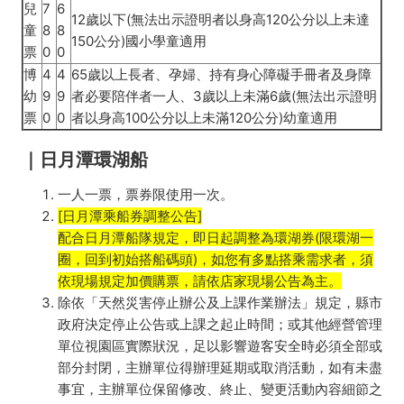
兒
7
6
12歲以下(無法出示證明者以身高120公分以上未達
童
8
8
150公分)國小學童適用
票
0
0
博
4
4
65歲以上長者、孕婦、持有身心障礙手冊者及身障
幼
9
9
者必要陪伴者一人、3歲以上未滿6歲(無法出示證明
票
0
0
者以身高100公分以上未滿120公分)幼童適用
｜日月潭環湖船
一人一票，票券限使用一次。
[日月潭乘船券調整公告]
配合日月潭船隊規定，即日起調整為環湖券(限環湖一
圈，回到初始搭船碼頭)，如您有多點搭乘需求者，須
依現場規定加價購票，請依店家現場公告為主。
除依「天然災害停止辦公及上課作業辦法」規定，縣市
政府決定停止公告或上課之起止時間；或其他經營管理
單位視園區實際狀況，足以影響遊客安全時必須全部或
部分封閉，主辦單位得辦理延期或取消活動，如有未盡
事宜，主辦單位保留修改、終止、變更活動內容細節之