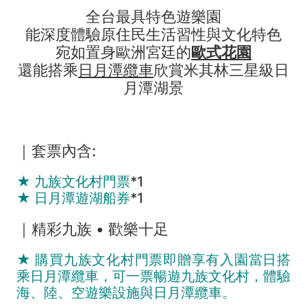
全台最具特色遊樂園
能深度體驗原住民生活習性與文化特色
宛如置身歐洲宮廷的
歐式花園
還能搭乘
日月潭纜車
欣賞米其林三星級日
月潭湖景
｜套票內含:
★ 九族文化村門票
*1
★ 日月潭遊湖船券
*1
｜精彩九族 • 歡樂十足
★ 購買九族文化村門票即贈享有入園當日搭
乘日月潭纜車，可一票暢遊九族文化村，體驗
海、陸、空遊樂設施與日月潭纜車。