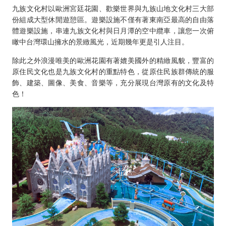
九族文化村以歐洲宮廷花園、歡樂世界與九族山地文化村三大部
份組成大型休閒遊憩區。遊樂設施不僅有著東南亞最高的自由落
體遊樂設施，串連九族文化村與日月潭的空中纜車，讓您一次俯
瞰中台灣環山擁水的景緻風光，近期幾年更是引人注目。
除此之外浪漫唯美的歐洲花園有著媲美國外的精緻風貌，豐富的
原住民文化也是九族文化村的重點特色，從原住民族群傳統的服
飾、建築、圖像、美食、音樂等，充分展現台灣原有的文化及特
色！