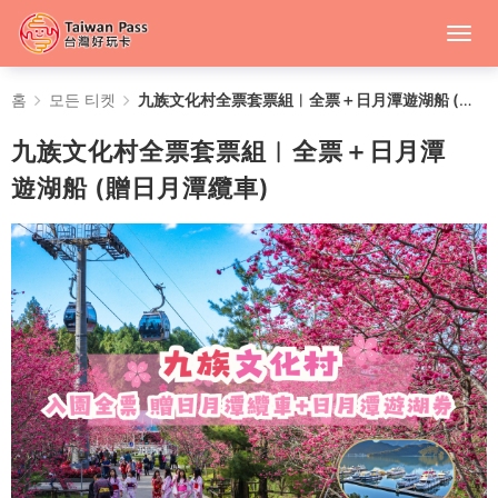
九
홈
모든 티켓
九族文化村全票套票組︱全票＋日月潭遊湖船 (贈日月潭纜車)
族
九族文化村全票套票組︱全票＋日月潭
文
遊湖船 (贈日月潭纜車)
化
村
全
票
套
票