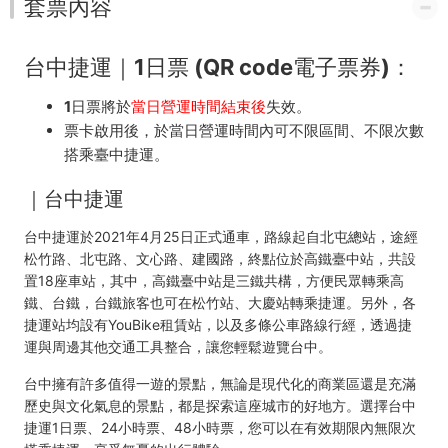
套票內容
台中捷運｜1日票 (QR code電子票券)：
1日票將於
當日營運時間結束後
失效。
票卡啟用後，於當日營運時間內可不限區間、不限次數
搭乘臺中捷運。
｜
台中捷運
台中捷運於
2021
年
4
月
25
日正式通車，路線起自北屯總站，途經
松竹路、北屯路、文心路、建國路，終點位於高鐵臺中站，共設
置
18
座車站，其中，高鐵臺中站是三鐵共構，方便民眾轉乘高
鐵、台鐵，台鐵旅客也可在松竹站、大慶站轉乘捷運。另外，各
捷運站均設有
YouBike
租賃站，以及多條公車路線行經，透過捷
運與周邊其他交通工具整合，讓您輕鬆遊覽台中。
台中擁有許多值得一遊的景點，無論是現代化的商業區還是充滿
歷史與文化氣息的景點，都是探索這座城市的好地方。選擇台中
捷運
1
日票、
24
小時票、
48
小時票，您可以在有效期限內無限次