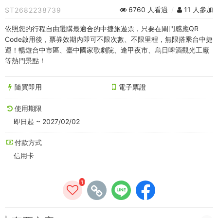
code
6760 人看過
/
11 人參加
ST2682238739
電
依照您的行程自由選購最適合的中捷旅遊票，只要在閘門感應QR
子
Code啟用後，票券效期內即可不限次數、不限里程，無限搭乘台中捷
運！暢遊台中市區、臺中國家歌劇院、逢甲夜市、烏日啤酒觀光工廠
票
等熱門景點！
券)
隨買即用
電子票證
-
中
使用期限
即日起 ~ 2027/02/02
台
付款方式
灣
信用卡
好
1
玩
卡