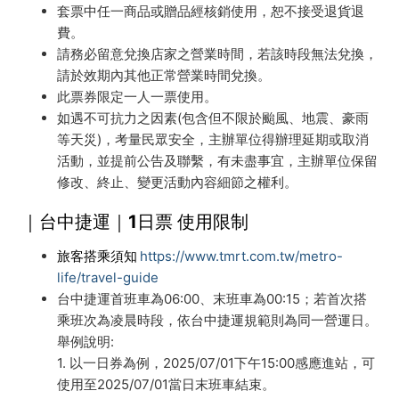
套票中任一商品或贈品經核銷使用，恕不接受退貨退
費。
請務必留意兌換店家之營業時間，若該時段無法兌換，
請於效期內其他正常營業時間兌換。
此票券限定一人一票使用。
如遇不可抗力之因素(包含但不限於颱風、地震、豪雨
等天災)，考量民眾安全，主辦單位得辦理延期或取消
活動，並提前公告及聯繫，有未盡事宜，主辦單位保留
修改、終止、變更活動內容細節之權利。
｜台中捷運｜1日票 使用限制
旅客搭乘須知
https://www.tmrt.com.tw/metro-
life/travel-guide
台中捷運首班車為06:00、末班車為00:15；若首次搭
乘班次為凌晨時段，依台中捷運規範則為同一營運日。
舉例說明:
1. 以一日券為例，2025/07/01下午15:00感應進站，可
使用至2025/07/01當日末班車結束。