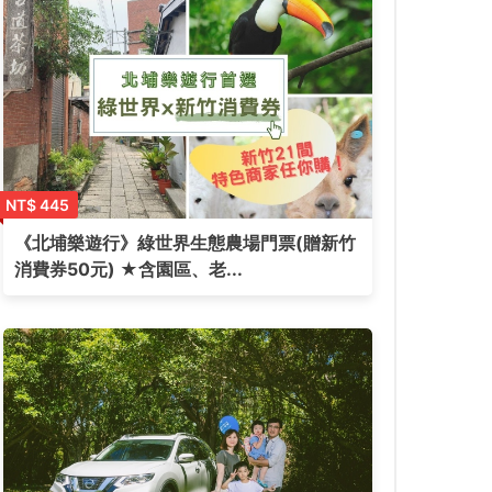
NT$ 445
《北埔樂遊行》綠世界生態農場門票(贈新竹
消費券50元) ★含園區、老...