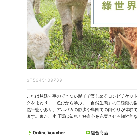
テ
ー
マ
パ
ー
ク》
緑
ST5945109789
世
界
これは見逃す事のできない親子で楽しめるコンビチケット
クをまわり、「遊びから学ぶ」「自然生態」の二種類の
x
然生態があり、アルパカの散歩や鳥園での餌やりが体験
小
ます。また、小叮噹は知恵と好奇心を充実させる知性的
叮
Online Voucher
組合商品