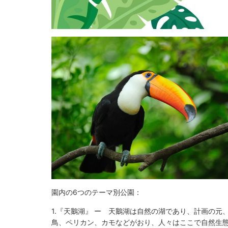
園内の6つのテーマ別公園：
1.『天鵝湖』 ー 天鵝湖は自然の湖であり、計画の
鳥、ペリカン、カモなどがおり、人々はここで自然生