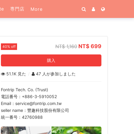
te
専門店
More
NT$ 699
NT$ 1,160
40% off
購入
51.1K 見た
/
47 人が参加しました
Fontrip Tech. Co. (Trust)
電話番号：+886-3-5910052
Email：service@fontrip.com.tw
seller name：豐趣科技股份有限公司
統一番号：42760988