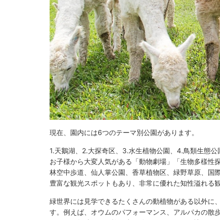
現在、園内には6つのテーマ別公園があります。
1.天鵝湖、2.大探奇区、3.水生植物公園、4.鳥類生
お子様から大変人気がある「動物劇場」「生物多樣性
林空中歩道、仙人掌公園、香草植物区、緑野草原、国際
豊富な観光スポットもあり、非常に優れた知性溢れる
緑世界には見学できるたくさんの動植物がある以外に
す。例えば、オウムのパフォーマンス、アルパカの散