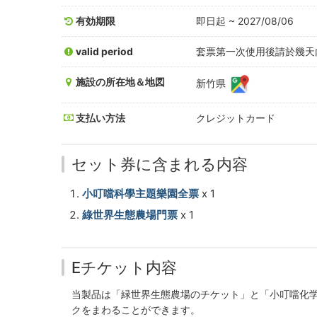
噹
有効期限
即日起 ~ 2027/08/06
の
valid period
套票第一次使用後請於幾天內
コ
施設の所在地＆地図
新竹県
ン
ビ
支払い方法
クレジットカード
チ
セット券に含まれる内容
ケ
小叮噹科學主題樂園全票
x 1
ッ
綠世界生態農場門票
x 1
ト
-
Eチケット内容
中
当製品は「緑世界生態農場のチケット」と「小叮噹化学
クをまわることができます。