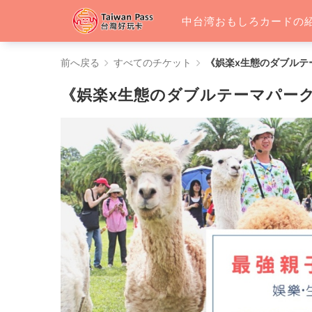
中台湾おもしろカードの
《娯
前へ戻る
すべてのチケット
《娯楽x生態のダブルテ
楽
《娯楽x生態のダブルテーマパー
x
生
態
の
ダ
ブ
ル