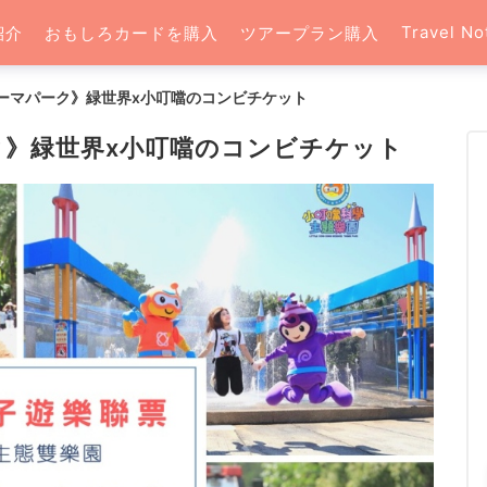
Travel No
紹介
おもしろカードを購入
ツアープラン購入
ーマパーク》緑世界x小叮噹のコンビチケット
ク》緑世界x小叮噹のコンビチケット