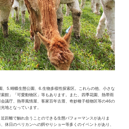
態公園、5.蝴蝶生態公園、6.生物多樣性探索区。これらの他、小さな
探索館」「可愛動物区」等もあります。また、四季花園、熱帯雨
会議庁、熱帯風情屋、客家百年古厝、奇妙種子植物区等の46の
観光地となっています。
、近距離で触れ合うことのできる生態パフォーマンスがありま
歩、休日のペリカンへの餌やりショー等多くのイベントがあり、