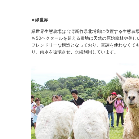
台
灣
※緑世界
好
緑世界生態農場は台湾新竹県北埔鄉に位置する生態農場
玩
ち50ヘクタールを超える敷地は天然の原始森林や美し
フレンドリーな構造となっており、空調を使わなくて
卡
り、雨水を循環させ、永続利用しています。