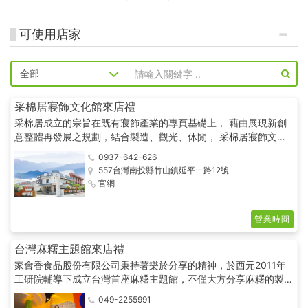
可使用店家
采棉居寢飾文化館來店禮
采棉居成立的宗旨在既有寢飾產業的專頁基礎上， 藉由展現新創
意整體再發展之規劃，結合製造、觀光、休閒， 采棉居寢飾文化
舘內蘊含企業文化、產業知識、 深度五感美學體驗。
0937-642-626
557台灣南投縣竹山鎮延平一路12號
官網
營業時間
台灣麻糬主題館來店禮
家會香食品股份有限公司秉持著樂於分享的精神，於西元2011年
工研院輔導下成立台灣首座麻糬主題館，不僅大方分享麻糬的製程
和歷史，讓民眾能更深入了解每一份點心背後的點滴，還有動畫影
049-2255991
片和可愛公仔與民眾近距離互動，更貼心設有DIY體驗，讓親子寓