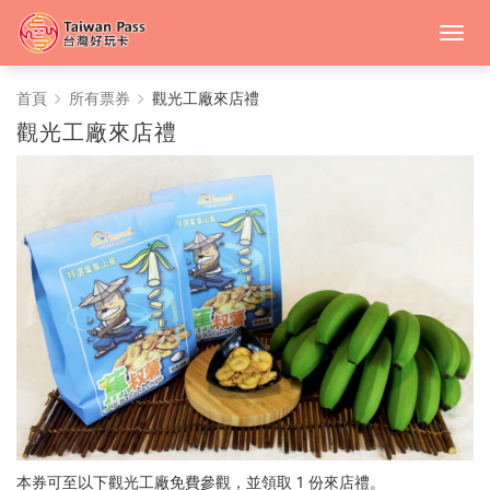
中
首頁
所有票券
觀光工廠來店禮
觀光工廠來店禮
台
灣
好
玩
卡
本券可至以下觀光工廠免費參觀，並領取 1 份來店禮。