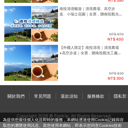
NT$ 390
南投清境暢遊｜清境農場、高空步
道、小瑞士花園｜全票，贈南投觀光
工廠來店禮
NT$ 970
NT$ 400
【外國人限定】南投清境｜清境農場
+高空步道｜全票，贈南投觀光工廠來
店禮
NT$ 820
NT$ 300
關於我們
常見問題
退款須知
服務條款
隱私聲
Copyright 2026 © Fontrip,
All Rights
Reserved.
為提供您最佳個人化且即時的服務，本網站透過使用Cookie記錄與存
取您的瀏覽使用訊息。當您使用本網站，即表示您同意Cookies技術