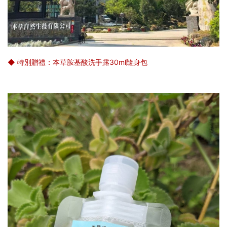
◆ 特別贈禮：本草胺基酸洗手露30ml隨身包