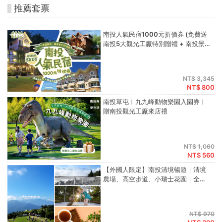
推薦套票
南投人氣民宿1000元折價券 (免費送
南投5大觀光工廠特別贈禮 + 南投景點
門票2張)
NT$ 3,345
NT$ 800
南投草屯︱九九峰動物樂園入園券︱
贈南投觀光工廠來店禮
NT$ 1,060
NT$ 560
【外國人限定】南投清境暢遊｜清境
農場、高空步道、小瑞士花園｜全
票，贈南投觀光工廠來店禮
NT$ 970