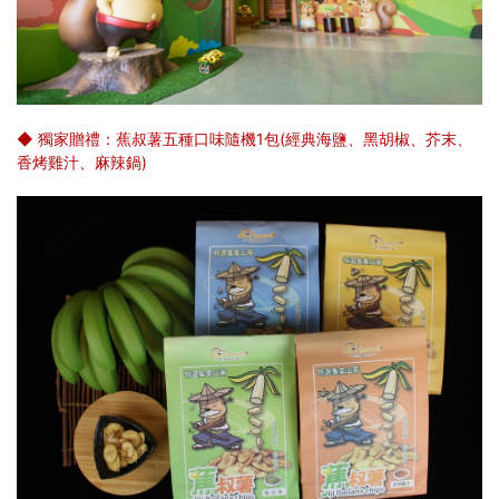
◆ 獨家贈禮：蕉叔薯五種口味隨機1包(經典海鹽、黑胡椒、芥末、
香烤雞汁、麻辣鍋)