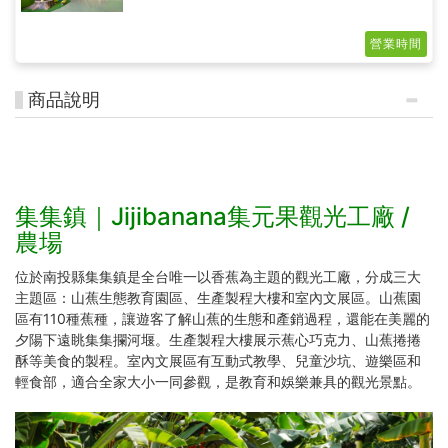
遞下去！』
營業時間
商品說明
集集鎮｜Jijibanana集元果觀光工廠 /
農場
位於南投縣集集鎮是全台唯一以香蕉為主題的觀光工廠，分成三大
主題區：山蕉生態教育園區、生產製程大樓和室內文展區。山蕉園
區有110種蕉種，讓遊客了解山蕉的生態和產銷過程，還能在美麗的
夕陽下遠眺集集攔河堰。生產製程大樓展示蕉心巧克力、山蕉捲捲
酥等美食的製程。室內文展區有互動式教學、兒童沙坑、遊樂區和
輕食部，適合全家大小一同參觀，是教育和娛樂兼具的觀光景點。