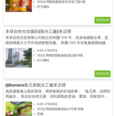
540台灣南投縣南投市自強三路3號
教於樂，帶動觀光休憩，除此更專為主題館設計50餘種專屬特色
官方網站
商品，讓遠道而來的民眾能將伴手禮化為美麗的回憶帶給更多的朋
友，主題館用愛來體現每一份點心最真誠的初衷，期望能將米食文
化發揚光大。
營業時間
本草自然生技園區(觀光工廠)來店禮
本草自然生技有限公司創立於民國 100 年，前身為家駿企業，是
南投縣最大之手作皂精密製造廠。 民國 100 年在集集鎮開始建立
本草自然生態園區， 秉持創辦人林坤永董事長對本草自然的理
049-2760919
念，堅持以自然素材打造，耗時近三年，終於完成這座結合天然，
552台灣南投縣集集鎮成功路18號
環保及綠建築為一體之自然生技園區。
官方網站
營業時間
jijibanana集元果觀光工廠來店禮
為延續集集山蕉的美味，傳承集集的在地故事，「集元果」品牌於
焉誕生； 取自於自然元素、回到原點的意涵，重溫、回味當年集
集山蕉風光的金蕉年代。 每一項『集元果』的山蕉產品皆從天馬
049-2764562
行空的想像中出發，一步步的克服難關、付諸實踐。 所有產品從
552台灣南投縣集集鎮大坪巷38號
無到有，始終秉持唯一信念-『把最好、最健康的台灣在地幸福傳
官網