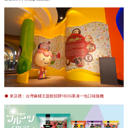
◆ 來店禮：台灣麻糬主題館招牌160G果凍一包口味隨機