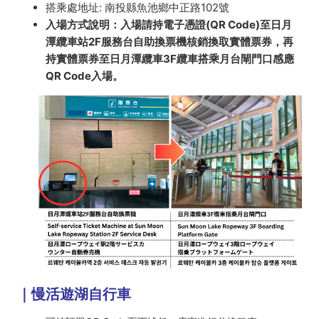
搭乘處地址: 南投縣魚池鄉中正路102號
入場方式說明：入場請持電子憑證(QR Code)至日月
潭纜車站2F服務台自助換票機核銷換取實體票券，再
持實體票券至日月潭纜車3F纜車搭乘月台閘門口感應
QR Code入場。
｜慢活遊湖自行車