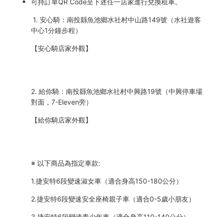
可持訂單QR Code至下述任一店家進行兌換租車。
1. 安心騎：南投縣魚池鄉水社村中山路149號（水社遊客
中心1分鐘步程）
【安心騎店家外觀】
2. 給你騎：南投縣魚池鄉水社村中興路19號（中興停車場
對面，7-Eleven旁）
【給你騎店家外觀】
※ 以下商品為指定車款:
1.捷安特6段變速淑女車（適合身高150-180公分）
2.捷安特6段變速安全座椅親子車（適合0-5歲小朋友）
3.捷安特6段變速青少年車（適合身高110-140公分）