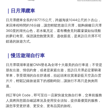
｜日月潭纜車
日月潭纜車全長約1877.15公尺，跨越海拔1044公尺的卜吉山，
來回車程時間約16分鐘，讓您輕鬆悠遊日月潭，能夠俯瞰日月潭
360度的湖光山色，若水氣充足，還有機會見到霧濛濛如仙境般
的夢幻奇景。保證讓您飽覽美景、盡收眼底，是來訪日月潭不可
錯過的旅遊方式。
｜慢活遊湖自行車
日月潭環湖車道被CNN譽名為全球十大最美的自行車道；不管是
朋友出遊、情侶約會，或者是家庭出遊，造訪日月潭必定要騎著
單車，享受環湖的自在舒適感，抬起頭來欣賞著蔚藍天空及白雲
片片，輕鬆記錄旅途當下的感動時刻，讓旅行不再只是匆匆而
過。
持訂單QR Code，即可至任一店家快速兌換自行車，交車前服務
人員將與您親自確認車況及使用安全須知，提供最優質的服務，
讓您享受更舒適、更安全、更有品質的旅程。