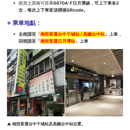
購買之票種可搭乘
6670A-F日月潭線
，可上下車各2
次，每次上下車皆須掃描QRcode。
※
乘車地點：
去程請至「
南投客運台中干城站 / 高鐵台中站
」上車，
回程請至「
南投客運日月潭站
」上車
▲ 南投客運台中干城站及高鐵台中站位置
。