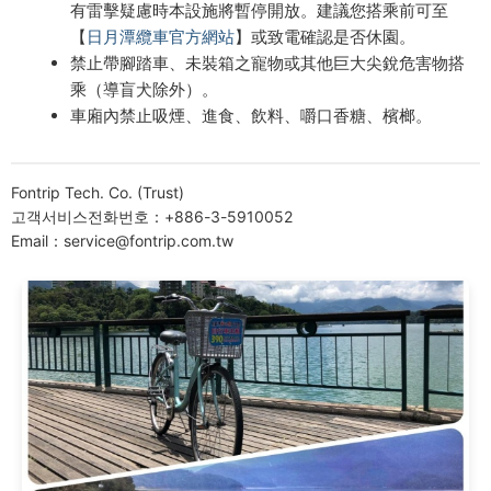
有雷擊疑慮時本設施將暫停開放。建議您搭乘前可至
【
日月潭纜車官方網站
】或致電確認是否休園。
禁止帶腳踏車、未裝箱之寵物或其他巨大尖銳危害物搭
乘（導盲犬除外）。
車廂內禁止吸煙、進食、飲料、嚼口香糖、檳榔。
Fontrip Tech. Co. (Trust)
고객서비스전화번호：+886-3-5910052
Email：service@fontrip.com.tw