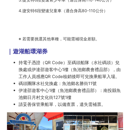
4.捷安特6段變速兒童車（適合身高80-110公分）
※ 若需要挑選其他車種，可能需補現金差額。
｜遊湖船環湖券
持電子憑證（QR Code）至碼頭船隊（水社碼頭）兌
換處或伊達邵遊客中心1樓（魚池鄉農會禮品部），由
工作人員感應QR Code核銷後即可兌換乘船單入場。
碼頭團隊水社兌換處：魚池鄉名勝街11號
伊達邵遊客中心1樓（魚池鄉農會禮品部）：南投縣魚
池鄉日月村文化街127號1樓
請妥善保管乘船單，以備查票，遺失需補票。