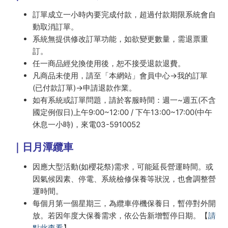
訂單成立一小時內要完成付款，超過付款期限系統會自
動取消訂單。
系統無提供修改訂單功能，如欲變更數量，需退票重
訂。
任一商品經兌換使用後，恕不接受退款退費。
凡商品未使用，請至「本網站」會員中心→我的訂單
(已付款訂單)→申請退款作業。
如有系統或訂單問題，請於客服時間：週一~週五(不含
國定例假日)上午9:00~12:00 / 下午13:00~17:00(中午
休息一小時)，來電03-5910052
｜日月潭纜車
因應大型活動(如櫻花祭)需求，可能延長營運時間。或
因氣候因素、停電、系統檢修保養等狀況，也會調整營
運時間。
每個月第一個星期三，為纜車停機保養日，暫停對外開
放。若因年度大保養需求，依公告新增暫停日期。【
請
點此查看
】