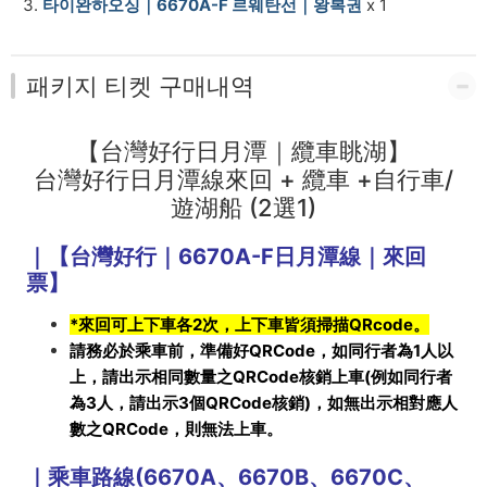
選
타이완하오싱｜6670A-F 르웨탄선｜왕복권
x 1
1)
-
패키지 티켓 구매내역
CT-
【台灣好行日月潭｜纜車眺湖】
PASS
台灣好行日月潭線來回 + 纜車 +自行車/
遊湖船 (2選1)
｜【台灣好行｜6670A-F日月潭線｜來回
票】
*來回可上下車各2次，上下車皆須掃描QRcode。
請務必於乘車前，準備好QRCode，如同行者為1人以
上，請出示相同數量之QRCode核銷上車(例如同行者
為3人，請出示3個QRCode核銷)，如無出示相對應人
數之QRCode，則無法上車。
｜乘車路線(6670A、6670B、6670C、