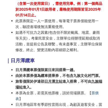
（含第一次使用當日），需使用完畢。例：第一個商品
於2025年01月1日啟用者，最晚使用期限皆至2025年
01月14日止。
此票券限定一人一票使用，每筆電子票券僅能使用一
次，驗證進場後無法重複使用。
如遇不可抗力之因素(包含但不限於颱風、地震、豪雨
等天災)，考量民眾安全，主辦單位得辦理延期或取消
活動，並提前公告及聯繫，有未盡事宜，主辦單位保留
修改、終止、變更活動內容細節之權利。
｜日月潭纜車
日月潭纜車票僅限當日來回搭乘一趟。
由於本票券僅為纜車搭乘券，不包含九族文化村門票。
旅客僅限於伊達邵
日月潭主站
進入搭乘，不可由
九族端
場站
進入。
本票為全票，若需其他票種，請於現場購票。【
票價
表
】
日月潭地區常有季節性雷雨出現，為顧及遊客安全，當