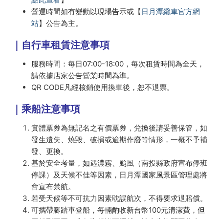
營運時間如有變動以現場告示或【
日月潭纜車官方網
站
】公告為主。
｜自行車租賃注意事項
服務時間：每日07:00-18:00，每次租賃時間為全天，
請依據店家公告營業時間為準。
QR CODE凡經核銷使用換車後，恕不退票。
｜乘船注意事項
實體票券為無記名之有價票券，兌換後請妥善保管，如
發生遺失、燒毀、破損或逾期作廢等情形，一概不予補
發、更換。
基於安全考量，如遇濃霧、颱風（南投縣政府宣布停班
停課）及天候不佳等因素，日月潭國家風景區管理處將
會宣布禁航。
若受天候等不可抗力因素耽誤航次，不得要求退賠償。
可攜帶腳踏車登船，每輛酌收新台幣100元清潔費，但