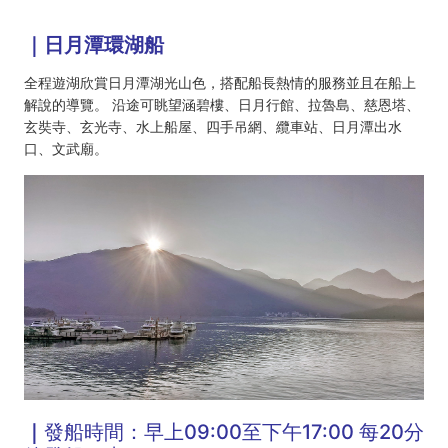
｜日月潭環湖船
全程遊湖欣賞日月潭湖光山色，搭配船長熱情的服務並且在船上
解說的導覽。 沿途可眺望涵碧樓、日月行館、拉魯島、慈恩塔、
玄奘寺、玄光寺、水上船屋、四手吊網、纜車站、日月潭出水
口、文武廟。
｜
發船時間：早上09:00至下午17:00 每20分