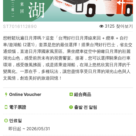
車
眺
湖】
3125 찾아보기
ST7016112890
台
想輕鬆玩遍日月潭嗎？這套「台灣好行日月潭線來回 + 纜車 + 自行
灣
車/遊湖船 (2選1)」套票是您的最佳選擇！搭乘台灣好行巴士，省去交
通煩惱，直達日月潭國家風景區。乘坐纜車從空中俯瞰日月潭的壯麗
好
湖光山色，感受前所未有的視覺饗宴。接著，您可以選擇騎乘自行車
環湖，感受微風拂面，或是搭乘遊湖船，在湖上悠然欣賞日月潭的千
行
變萬化。一票在手，多種玩法，讓您盡情享受日月潭的湖光山色與人
文風情，創造美好的旅遊回憶！
日
月
Online Voucher
組合商品
潭
電子票證
출발 전 알림
線
만료일
來
即日起 ~ 2026/05/31