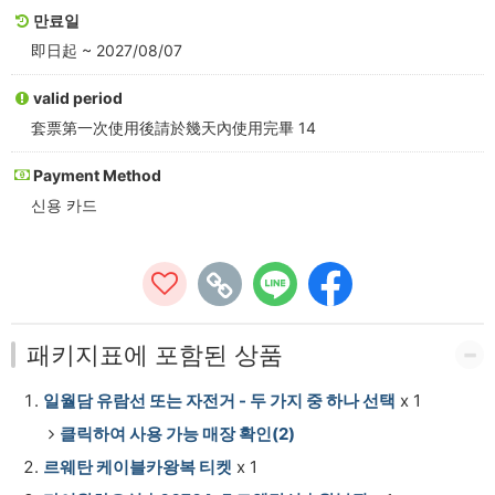
回
만료일
即日起 ~ 2027/08/07
+
纜
valid period
套票第一次使用後請於幾天內使用完畢 14
車
Payment Method
+自
신용 카드
行
車/
遊
패키지표에 포함된 상품
湖
船
일월담 유람선 또는 자전거 - 두 가지 중 하나 선택
x 1
클릭하여 사용 가능 매장 확인(2)
(2
르웨탄 케이블카왕복 티켓
x 1