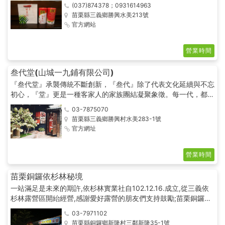
飲這裏的茶
(037)874378；0931614963
苗栗縣三義鄉勝興水美213號
官方網站
營業時間
叁代堂(山城一九鋪有限公司)
『叁代堂』承襲傳統不斷創新，『叁代』除了代表文化延續與不忘
初心，『堂』更是一種客家人的家族團結凝聚象徵。每一代，都是
叁代堂的第一代，都要保留上一代堅持的好味道，用『叁代堂』的
03-7875070
品牌來體現店面及產品的風格化，讓更多國內外的年輕族群重新認
苗栗縣三義鄉勝興村水美283-1號
識及喜愛台灣的『客家食力美學』。
官方網址
營業時間
苗栗銅鑼依杉林秘境
一站滿足是未來的期許,依杉林實業社自102.12.16.成立,從三義依
杉林露營區開紿經營,感謝愛好露營的朋友們支持鼓勵;苗栗銅鑼依
杉林秘境於105年開始整理,將以活動、市集、露營的型式營運,依
03-7971102
杉林秘境環境自然、生態完整、在此地生活將可呈現1連結2健康3
苗栗縣銅鑼鄉新隆村三鄰新隆35-1號