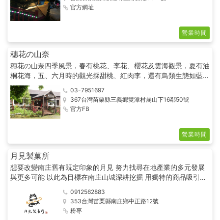
美麗及4學習的新風貌。
官方網址
營業時間
穗花の山奈
穗花の山奈四季風景，春有桃花、李花、櫻花及雲海觀景，夏有油
桐花海，五、六月時的觀光採甜桃、紅肉李，還有鳥類生態如藍
鴣、大鵬、大冠鳩等，到了秋天一定要來賞楓紅，滿遍山林的楓葉
03-7951697
加上雲霧飄渺渺的山氣，成就了如詩如畫般的美景。
367台灣苗栗縣三義鄉雙潭村崩山下16鄰50號
官方FB
營業時間
月見製菓所
想要改變南庄舊有既定印象的月見 努力找尋在地產業的多元發展
與更多可能 以此為目標在南庄山城深耕挖掘 用獨特的商品吸引顧
客再次來到南庄 找到再次復甦南庄經濟的初衷
0912562883
353台灣苗栗縣南庄鄉中正路12號
粉專