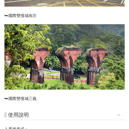
⮩國際雙慢城南庄
⮩國際雙慢城三義
使用說明
▏票券形式：