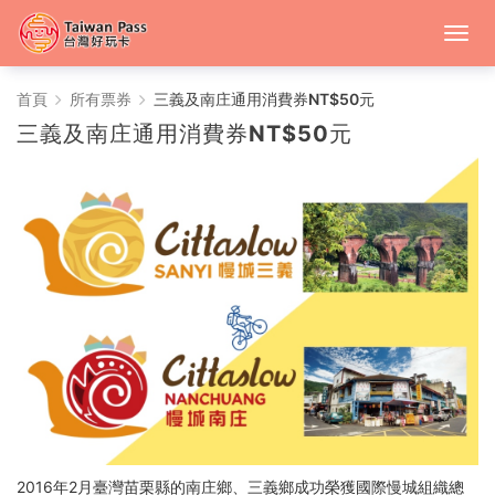
中
首頁
所有票券
三義及南庄通用消費券NT$50元
三義及南庄通用消費券NT$50元
台
灣
好
玩
卡
2016年2月臺灣苗栗縣的南庄鄉、三義鄉成功榮獲國際慢城組織總