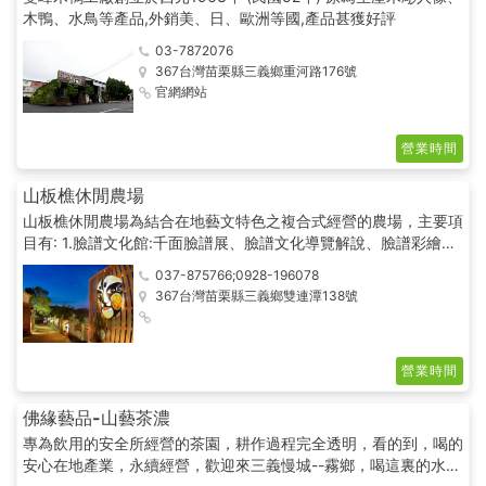
木鴨、水鳥等產品,外銷美、日、歐洲等國,產品甚獲好評
03-7872076
367台灣苗栗縣三義鄉重河路176號
官網網站
營業時間
山板樵休閒農場
山板樵休閒農場為結合在地藝文特色之複合式經營的農場，主要項
目有: 1.臉譜文化館:千面臉譜展、臉譜文化導覽解說、臉譜彩繪
DIY 2.愛面子民宿:與文化藝術結合的民宿~保證多采多姿! 3.楓橋
037-875766;0928-196078
夜泊露營場:與自然生態 結合的露營場域~保證收穫滿滿! 4.騏雞蛋:
367台灣苗栗縣三義鄉雙連潭138號
由農場二代漢騏返鄉經營，畢業於屏科大畜產系的二 代青農，結
合所學經營放牧飼養蛋雞，並以此主題推廣食農教 育，推廣安心
健康食材
營業時間
佛緣藝品-山藝茶濃
專為飲用的安全所經營的茶園，耕作過程完全透明，看的到，喝的
安心在地產業，永續經營，歡迎來三義慢城--霧鄉，喝這裏的水，