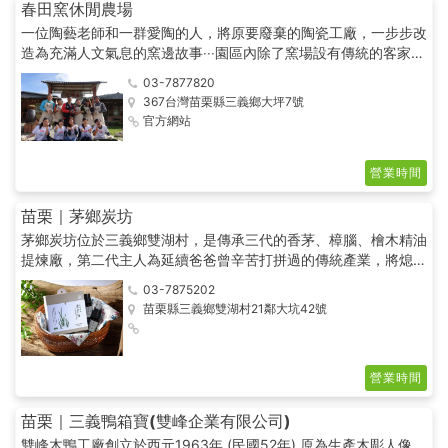
春田窯休閒農場
一位陶藝老師和一群愛陶的人，將原要廢棄的陶瓷工廠，一步步改
造為充滿人文氣息的窯邊故事‧‧‧園區內除了窯場設有傳統的客家風
味餐、陶藝DIY教室、柴燒小舖、客家擂茶DIY、採草莓|(12~5月)
03-7877820
等，可悠閒的消磨一整天的時光，食堂的招牌「柴窯雞」、自種無
367台灣苗栗縣三義鄉大坪7號
毒米，更是不容錯過的好味道。
官方網站
營業時間
苗栗｜茅鄉炭坊
茅鄉炭坊位於三義鄉雙湖村，是傳承三代的香茅、樟腦、檜木精油
提煉廠，第二代主人為延續爸爸曾辛苦打拼過的傳統產業，將熄火
多年的精油提煉廠重新啟動，廠內保有古早的木炭窯和完整的提煉
03-7875202
精油等設備，並將傳統轉型為觀光休閒產業，希望透過解說與導
苗栗縣三義鄉雙湖村21鄰大坑42號
覽，讓更多的人認識這個台灣早年煉油業的歷史興衰與文化。
營業時間
苗栗｜三義鴨箱寶(雙峰企業有限公司)
雙峰木鴨工廠創立於西元1963年 (民國52年) 原為生產木彫人像、