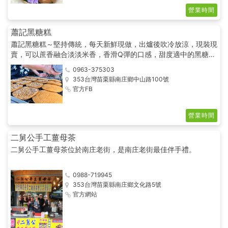
營業時間
蕭記黑糖糕
蕭記黑糖糕～堅持傳統，每天新鮮現做，出爐後吹冷放涼，現裝現
賣，可以蔗香融合淡淡米香，香滑Q彈的口感，甜度適中的黑糖，
原色原味，最經濟實惠的南庄伴手禮！
0963-375303
353台灣苗栗縣南庄鄉中山路100號
官方FB
營業時間
二舅公手工薑母茶
二舅公手工薑母茶位於南庄老街，是南庄老街最佳伴手禮。
0988-719945
353台灣苗栗縣南庄鄉文化路5號
官方網站