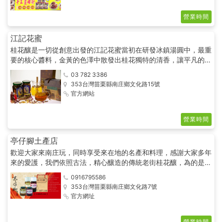
營業時間
江記花蜜
桂花釀是一切從創意出發的江記花蜜當初在研發冰鎮湯圓中，最重
要的核心醬料，金黃的色澤中散發出桂花獨特的清香，讓平凡的客
家湯圓成為創新的冰品，並榮獲國家商品金牌獎和入選全國十大冰
03 782 3386
品。
353台灣苗栗縣南庄鄉文化路15號
官方網站
營業時間
亭仔腳土產店
歡迎大家來南庄玩，同時享受來在地的名產和料理，感謝大家多年
來的愛護，我們依照古法，精心釀造的傳統老街桂花釀，為的是讓
大家品嚐道地的桂花釀！
0916795586
353台灣苗栗縣南庄鄉文化路7號
官方網址
營業時間