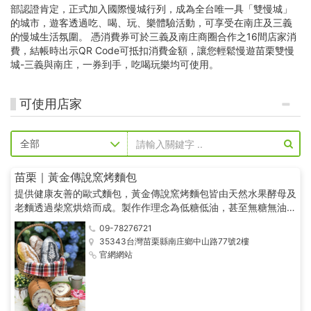
部認證肯定，正式加入國際慢城行列，成為全台唯一具「雙慢城」
的城市，遊客透過吃、喝、玩、樂體驗活動，可享受在南庄及三義
的慢城生活氛圍。 憑消費券可於三義及南庄商圈合作之16間店家消
費，結帳時出示QR Code可抵扣消費金額，讓您輕鬆慢遊苗栗雙慢
城-三義與南庄，一券到手，吃喝玩樂均可使用。
可使用店家
苗栗｜黃金傳說窯烤麵包
提供健康友善的歐式麵包，黃金傳說窯烤麵包皆由天然水果酵母及
老麵透過柴窯烘焙而成。製作作理念為低糖低油，甚至無糖無油
(不含蛋,蛋奶素可食)。
09-78276721
35343台灣苗栗縣南庄鄉中山路77號2樓
官網網站