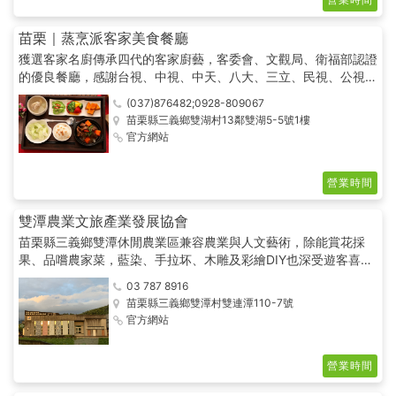
苗栗｜蒸烹派客家美食餐廳
獲選客家名廚傳承四代的客家廚藝，客委會、文觀局、衛福部認證
的優良餐廳，感謝台視、中視、中天、八大、三立、民視、公視、
東森、非凡、客家等電視台、蘋果、中時、聯合等大報極力推薦的
(037)876482;0928-809067
美食報導餐廳。
苗栗縣三義鄉雙湖村13鄰雙湖5-5號1樓
官方網站
營業時間
雙潭農業文旅產業發展協會
苗栗縣三義鄉雙潭休閒農業區兼容農業與人文藝術，除能賞花採
果、品嚐農家菜，藍染、手拉坏、木雕及彩繪DIY也深受遊客喜
愛，並曾榮獲台灣十大經典農村。
03 787 8916
苗栗縣三義鄉雙潭村雙連潭110-7號
官方網站
營業時間