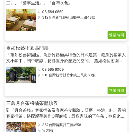
工』、『舊事生活』、『台灣水色』
03 584 9569
312台灣新竹縣橫山鄉中正路48號
營業時間
蕭如松藝術園區門票
「蕭如松藝術園區」為新竹縣極具特色的日式建築，藏身於客家人
文小鎮中，鬧中取靜，彷彿置身於歷史的空間。 蕭如松藝術園區
早年原為藝術家蕭如松先生之故居與竹東鎮公所職員及國小教職員
03 595 6009
的宿舍。蕭老師自1950年應邀至中山國小任教後，入住至1992年
310台灣新竹縣竹東鎮三民街60號
逝世。 「蕭如松故居」不僅是蕭老師生活的住所，更是孕育他藝
術生命與教育的溫床。同時也是新竹人文化記憶的共同空間，承載
新竹與竹東在地藝術美學的載體。
營業時間
三義月台茶棧擂茶體驗券
到『月台茶棧』客家擂茶及客家茶食體驗，研磨一杯濃、純、香的
客家擂茶，搭配親手製作Q彈麻糬，最客家味的下午茶，歡迎來體
驗。感受客庄生活的日常樂趣，來到客家村莊想要深入探訪客家美
367台灣苗栗縣三義鄉58
食文化，就從這裡開始!!
官方FB