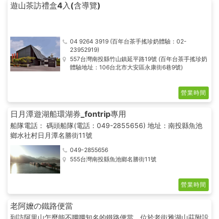
遊山茶訪禮盒4入(含導覽)
04 9264 3919 (百年台茶手搖珍奶體驗：02-
23952919)
557台灣南投縣竹山鎮延平路19號 (百年台茶手搖珍奶
體驗地址：106台北市大安區永康街6巷9號)
營業時間
日月潭遊湖船環湖券_fontrip專用
船隊電話： 碼頭船隊(電話：049-2855656) 地址：南投縣魚池
鄉水社村日月潭名勝街11號
049-2855656
555台灣南投縣魚池鄉名勝街11號
營業時間
老阿嬤の鐵路便當
到訪阿里山怎麼能不嚐嚐知名的鐵路便當。位於老街雅湖山莊附設