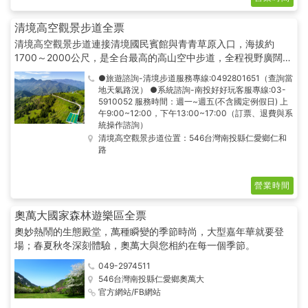
清境高空觀景步道全票
清境高空觀景步道連接清境國民賓館與青青草原入口，海拔約
1700～2000公尺，是全台最高的高山空中步道，全程視野廣闊，
遊客可安全地沿著台14甲線兩側行走，遠眺中央群峰美景，欣賞
●旅遊諮詢-清境步道服務專線:0492801651（查詢當
腳下綠意盎然的樹冠層生態，還能仰望平地難得一見的蔚藍純淨天
地天氣路況） ●系統諮詢-南投好好玩客服專線:03-
空。
5910052 服務時間：週一~週五(不含國定例假日) 上
午9:00~12:00，下午13:00~17:00（訂票、退費與系
統操作諮詢）
清境高空觀景步道位置：546台灣南投縣仁愛鄉仁和
路
營業時間
奧萬大國家森林遊樂區全票
奧妙熱鬧的生態殿堂，萬種瞬變的季節時尚，大型嘉年華就要登
場；春夏秋冬深刻體驗，奧萬大與您相約在每一個季節。
049-2974511
546台灣南投縣仁愛鄉奧萬大
官方網站/FB網站