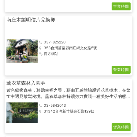
有機商店的肯定。成為固定的通路。
營業時間
南庄木製明信片兌換券
037-825220
353台灣苗栗縣南庄鄉文化路5號
官方網站
營業時間
薰衣草森林入園券
紫色療癒森林，聆聽幸福之聲，藉由五感體驗親近花草樹木，在繁
忙中遇見放鬆秘境。薰衣草森林持續努力實踐一種美好生活的態
度，不單是一間美麗的森林咖啡館，也不是休閒景觀餐廳，而想分
03-5842013
享一種良善與自然的價值觀，希望來到山上的旅人，能在心中種下
31342台灣新竹縣尖石鄉129號
一株紫色夢想的薰衣草，傳遞人們夢想與勇氣的能量。
營業時間