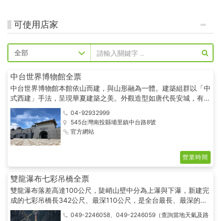
可使用店家
中台世界博物館全票
中台世界博物館本館依山而建，與山形融為一體。建築組群以「中
式西建」手法，呈現華夏建築之美。外觀造型如唐代長安城，有佛
教中「嚴護法城」之意，是保護佛教及歷史文物的城邑。廡殿式屋
04-92932999
頂及古代城牆意象，代表傳統與現代、東方與西方、佛教與中華文
545台灣南投縣埔里鎮中台路8號
化交融的時空脈絡。
官方網站
營業時間
雙龍瀑布七彩吊橋全票
雙龍瀑布落差高達100公尺，陡峭山壁中分為上瀑與下瀑，新建完
成的七彩吊橋長342公尺、最深110公尺，是全台最長、最深的吊
橋，跨越壯闊山谷，極具挑戰性，完善的環形步道與景觀平台，適
049-2246058、049-2246059（查詢當地天氣及路
合漫遊山林森呼吸，體驗原民部落之美。