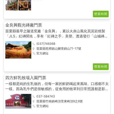
營業時間
金良興觀光磚廠門票
苗栗縣最早之隧道窯廠「金良興」，素以火炎山風化頁泥岩燒製
「JLS」紅磚聞名，享有「紅磚之手」美譽。透過發行「山城磚
瓦」雜誌、召開國際產業研討會議、辦理國際磚瓦文化藝術技術交
(037)746368
流中心等方式，不遺餘力推展磚瓦新氣象。
苗栗縣苑裡鎮山腳里錦山71-17號
官方網址
營業時間
四方鮮乳牧場入園門票
一樣都是純的生乳做的，但每一家的鮮奶喝起來風味、口感都不太
一樣。因為乳牛們是很敏感的，從食用的牧草到日常照護都是影響
品質重要因素。為了提供乳牛們最適合的牧草，我們自行種植牧
037-584743
草，肥料取自牛隻糞尿發酵6個月所做成有機肥，並且將新鮮盤古
苗栗縣竹南鎮崎頂里東崎頂9之6號
拉草發靜置發酵，成為乳牛們最愛的優格盤古拉，富含豐富的乳酸
官方網站
菌、維生素，營養又健康。也因為四方的堅持，受到 主婦聯盟 與