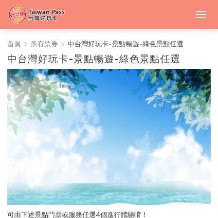
中
首頁
所有票券
中台灣好玩卡-景點暢遊-綠色景點任選
中台灣好玩卡-景點暢遊-綠色景點任選
台
灣
好
玩
卡
可由下述景點門票或服務任選4個進行體驗唷！