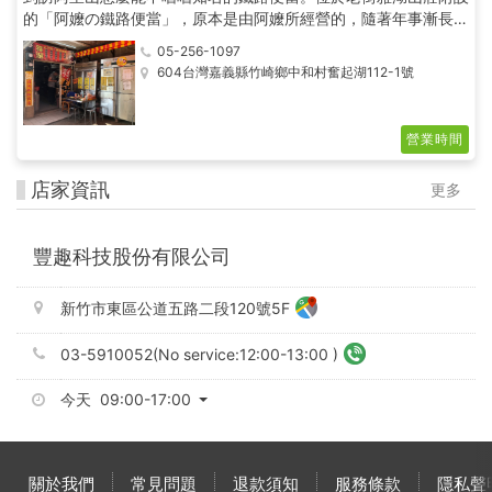
的「阿嬤の鐵路便當」，原本是由阿嬤所經營的，隨著年事漸長，
目前已交由孫女接手。
05-256-1097
接手經營的老闆娘雖然相當年輕，但傳承自阿嬤的好手藝和提供顧
604台灣嘉義縣竹崎鄉中和村奮起湖112-1號
客熱騰騰、新鮮美味食材的堅持，完全沒有改變。
營業時間
店家資訊
更多
豐趣科技股份有限公司
新竹市東區公道五路二段120號5F
03-5910052(No service:12:00-13:00 )
今天 09:00-17:00
關於我們
常見問題
退款須知
服務條款
隱私聲