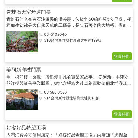
青蛙石天空步道門票
青蛙石佇立在尖石油羅溪的溪谷裏，位於竹60線約莫5公里處，栩
栩如生彷彿是大自然天成的工藝品，是尖石著名的大地標。青蛙石
天空步道於107年03月27日正式營運，係由觀石步道、彩虹橋步
03-5102040
道及野趣步道所組成，園區步道全長3.1公里。 距青蛙石約1.5公里
310台灣新竹縣竹東鎮大明路199號
處有大型停車場，遊客購票後搭接駁車前往步道。在驗票亭前有三
隻可愛的青蛙雕像，唯妙唯肖讓人會心一笑。 漫步在天空步道
中，可欣賞療癒的天然瀑布及景緻優美的原始林木，再搭配潺潺水
營業時間
聲，彷彿置身於世外桃源天地與我合一。
姜阿新洋樓門票
用一棟洋樓，乘載一段浪漫非凡的實業家故事。 姜阿新一手建立
的洋樓與紅茶事業版圖，從地方望族之後成為牽動整個北埔客庄經
濟脈動的關鍵人物，其精彩起落的一生，由後代家族承接，繼續述
03 580 3586
說這份讓人動容的浪漫。
314台灣新竹縣北埔鄉北埔街10號
營業時間
好客好品希望工場
內灣消費券可使用店家：「好客好品希望工場」內店舖『虎帽金