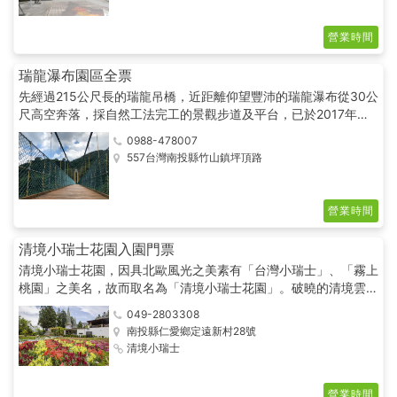
地震和地質及環境生態科普知識、持續並協助國內外地質相關研
究。
營業時間
瑞龍瀑布園區全票
先經過215公尺長的瑞龍吊橋，近距離仰望豐沛的瑞龍瀑布從30公
尺高空奔落，採自然工法完工的景觀步道及平台，已於2017年底
啟用
0988-478007
557台灣南投縣竹山鎮坪頂路
營業時間
清境小瑞士花園入園門票
清境小瑞士花園，因具北歐風光之美素有「台灣小瑞士」、「霧上
桃園」之美名，故而取名為「清境小瑞士花園」。破曉的清境雲
霧，像幅畫中飄逸的潑墨山水，極目遠眺，山嵐正以漸進的方式瀰
049-2803308
漫開來，與遠山雲影合而回一，此時的山林田野純淨之美，令人心
南投縣仁愛鄉定遠新村28號
曠神怡。有人說：到清境得以是北歐風光之美，清境之美所謂：一
清境小瑞士
折青山一扇屏、一灣碧水一條 琴的意境，如此人間淨土，清境小
瑞士之美名不逕而走
營業時間